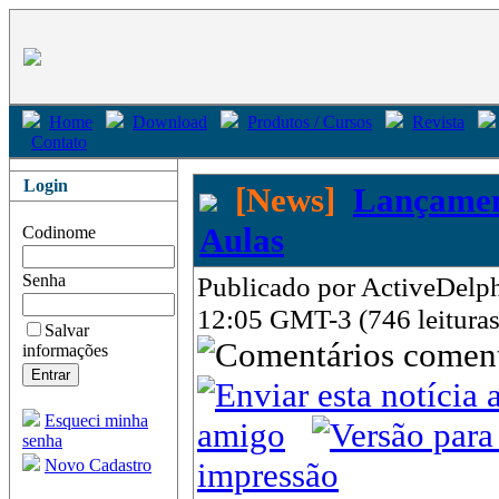
Home
Download
Produtos / Cursos
Revista
Contato
Login
[News]
Lançamen
Aulas
Codinome
Senha
Publicado por ActiveDelphi
12:05 GMT-3 (746 leituras
Salvar
come
informações
Esqueci minha
amigo
senha
Novo Cadastro
impressão