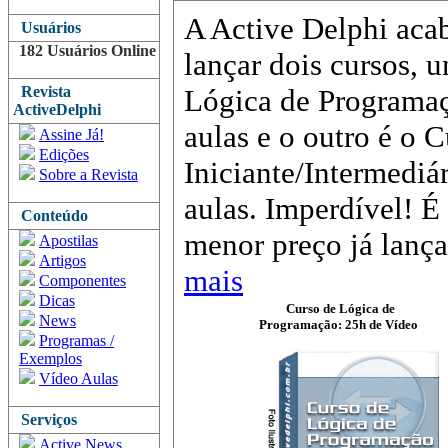
A Active Delphi aca
Usuários
182 Usuários Online
lançar dois cursos, 
Revista
Lógica de Programaç
ActiveDelphi
aulas e o outro é o 
Assine Já!
Edições
Iniciante/Intermediá
Sobre a Revista
aulas. Imperdível! É
Conteúdo
menor preço já lanç
Apostilas
Artigos
mais
Componentes
Dicas
Curso de Lógica de
News
Programação: 25h de Vídeo
Programas /
Exemplos
Vídeo Aulas
Serviços
Active News