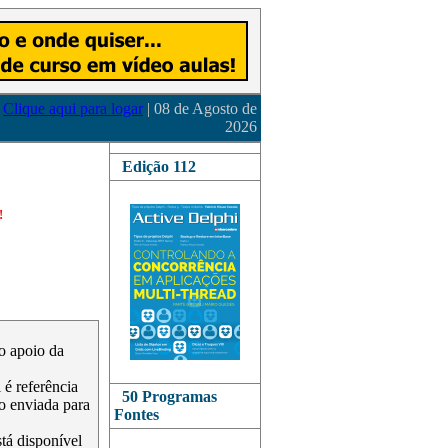
Clique aqui para logar
| 08 de Agosto de
2026
Edição 112
!
 o apoio da
é referência
50 Programas
o enviada para
Fontes
stá disponível