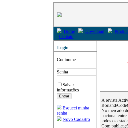
Home
Download
Produto
Contato
Login
Codinome
Senha
Salvar
informações
A revista Acti
Borland/Code
Esqueci minha
No mercado de
senha
nacional entre
Novo Cadastro
todos os estado
Com publicação