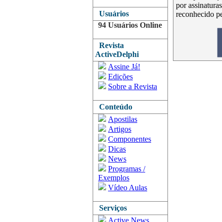
por assinatura
Usuários
reconhecido p
94 Usuários Online
Revista
ActiveDelphi
Assine Já!
Edições
Sobre a Revista
Conteúdo
Apostilas
Artigos
Componentes
Dicas
News
Programas /
Exemplos
Vídeo Aulas
Serviços
Active News