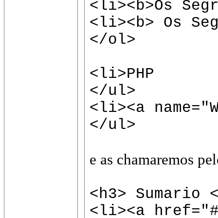
<li><b>Os Seg
<li><b> Os Se
</ol>
<li>PHP
</ul>
<li><a name="
</ul>
e as chamaremos pelo
<h3> Sumario 
<li><a href="