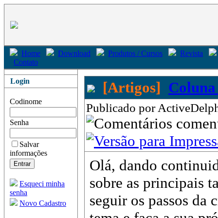
Home
Download
Produtos / Cursos
Revista
Contato
Login
[Artigos]
Coluna
Codinome
Publicado por ActiveDelph
come
Senha
Salvar
informações
Olá, dando continuid
sobre as principais 
Esqueci minha
senha
seguir os passos da 
Novo Cadastro
tema e faça a sua pr