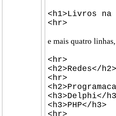
<h1>Livros na
<hr>
e mais quatro linhas
<hr>
<h2>Redes</h2
<hr>
<h2>Programac
<h3>Delphi</h
<h3>PHP</h3>
<hr>