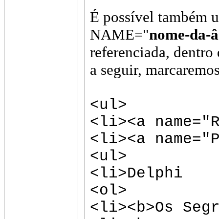
É possível também u
NAME="
nome-da-â
referenciada, dent
a seguir, marcaremos 
<ul>
<li><a name="
<li><a name="
<ul>
<li>Delphi
<ol>
<li><b>Os Seg