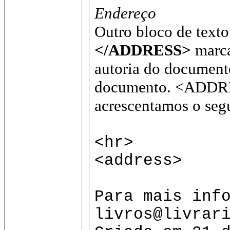
Endereço
Outro bloco de texto
</ADDRESS>
marcam
autoria do documento
documento. <ADDRESS
acrescentamos o segu
<hr>
<address>
Para mais inf
livros@livrar