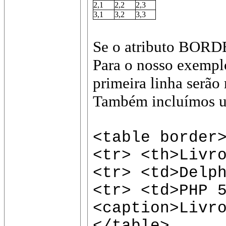
2,1
2,2
2,3
3,1
3,2
3,3
Se o atributo BORDE
Para o nosso exemplo,
primeira linha serã
Também incluímos u
<table border
<tr> <th>Livr
<tr> <td>Delp
<tr> <td>PHP 
<caption>Livr
</table>