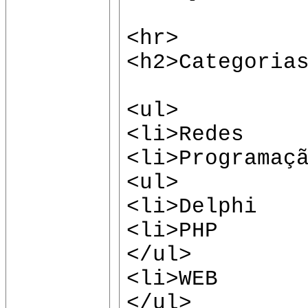
<hr>
<h2>Categoria
<ul>
<li>Redes
<li>Programaç
<ul>
<li>Delphi
<li>PHP
</ul>
<li>WEB
</ul>