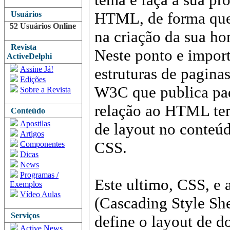
HTML, de forma que,
Usuários
52 Usuários Online
na criação da sua h
Revista
Neste ponto e import
ActiveDelphi
Assine Já!
estruturas de pagina
Edições
W3C que publica pa
Sobre a Revista
relação ao HTML temo
Conteúdo
Apostilas
de layout no conteú
Artigos
CSS.
Componentes
Dicas
News
Programas /
Este ultimo, CSS, e a
Exemplos
Vídeo Aulas
(Cascading Style She
Serviços
define o layout de d
Active News