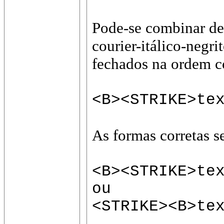
Pode-se combinar des
courier-itálico-negri
fechados na ordem co
<B><STRIKE>te
As formas corretas s
<B><STRIKE>te
ou
<STRIKE><B>te