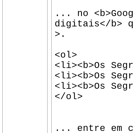
... no <b>Goo
digitais</b> 
>.
<ol>
<li><b>Os Seg
<li><b>Os Seg
<li><b>Os Seg
</ol>
... entre em 