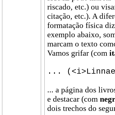
riscado, etc.) ou vi
citação, etc.). A dif
formatação física di
exemplo abaixo, some
marcam o texto como 
Vamos grifar (com
i
... (<i>Linna
... a página dos livr
e destacar (com
negr
dois trechos do segu