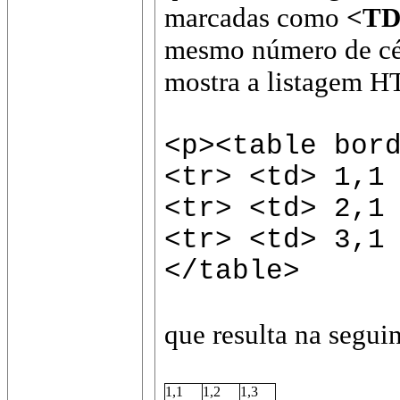
marcadas como
<TD
mesmo número de cél
mostra a listagem H
<p><table bor
<tr> <td> 1,1
<tr> <td> 2,1
<tr> <td> 3,1
</table>
que resulta na segui
1,1
1,2
1,3