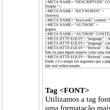
<META NAME= “DESCRIPTOIN" CONTEN
Delphi “>.
<META NAME= “KEYWORDS” > Com 
chave(s).
<META NAME= “keywords" content= “H
<META NAME= “AUTHOR” >
pagina.
<META NAME= “AUTHOR” CONTENT= “
<META HTTP-EQUIV= “language” > Indica
<META HTTP-EQUIV= “language" conte
<META HTTP-EQUIV= “Refresh” > Redire
Site ou para algum arquivo como uma fot
<META HTTP-EQUIV= “Refresh" content
Onde 2 é o tempo em segundos que a pági
site será redirecionado.
Tag <FONT>
Utilizamos a tag font
uma formatação mais