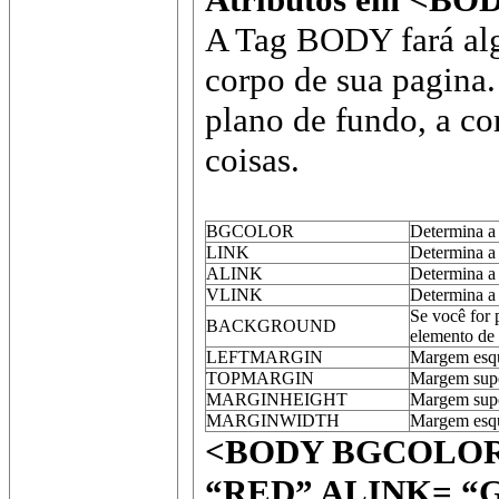
A Tag BODY fará al
corpo de sua pagina.
plano de fundo, a cor
coisas.
BGCOLOR
Determina a
LINK
Determina a 
ALINK
Determina a 
VLINK
Determina a 
Se você for
BACKGROUND
elemento de
LEFTMARGIN
Margem esqu
TOPMARGIN
Margem supe
MARGINHEIGHT
Margem supe
MARGINWIDTH
Margem esq
<BODY BGCOLOR
“RED” ALINK= “