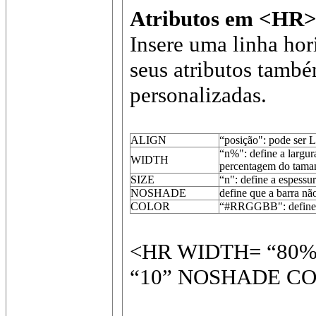
Atributos em <HR
Insere uma linha ho
seus atributos tamb
personalizadas.
ALIGN
“posição": pode ser L
“n%": define a largur
WIDTH
percentagem do tamanh
SIZE
“n": define a espessur
NOSHADE
define que a barra nã
COLOR
“#RRGGBB": define a
<HR WIDTH= “80%"
“10” NOSHADE CO