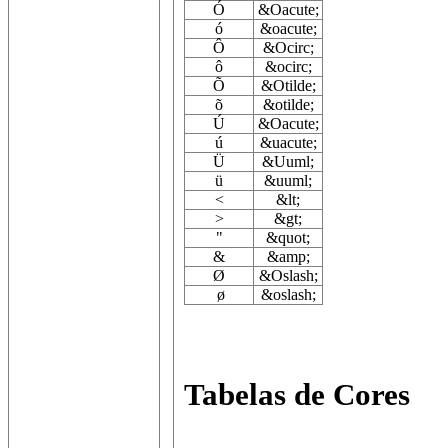
Ó
&Oacute;
ó
&oacute;
Ô
&Ocirc;
ô
&ocirc;
Õ
&Otilde;
õ
&otilde;
Ú
&Oacute;
ú
&uacute;
Ü
&Uuml;
ü
&uuml;
<
&lt;
>
&gt;
"
&quot;
&
&amp;
Ø
&Oslash;
ø
&oslash;
Tabelas de Cores