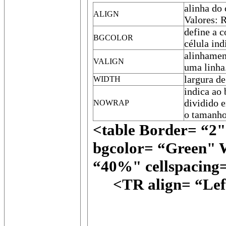
alinha do 
ALIGN
Valores: R
define a c
BGCOLOR
célula ind
alinhament
VALIGN
uma linha
largura d
WIDTH
indica ao 
dividido e
NOWRAP
o tamanho 
<table Border= “2
bgcolor= “Green" 
“40%" cellspacing=
<TR align= “Left