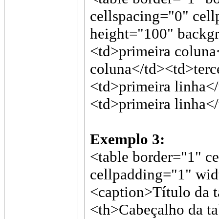
cellspacing="0" cel
height="100" backg
<td>primeira colun
coluna</td><td>terc
<td>primeira linha<
<td>primeira linha<
Exemplo 3:
<table border="1" c
cellpadding="1" wi
<caption>Título da t
<th>Cabeçalho da t