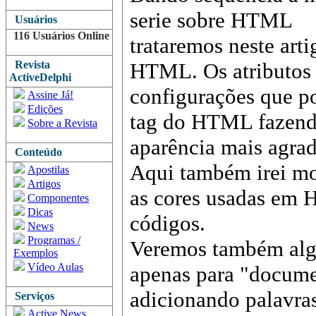
serie sobre HTML
Usuários
116 Usuários Online
trataremos neste arti
Revista
HTML. Os atributos 
ActiveDelphi
configurações que p
Assine Já!
Edições
tag do HTML fazend
Sobre a Revista
aparência mais agra
Conteúdo
Aqui também irei mo
Apostilas
Artigos
as cores usadas em 
Componentes
Dicas
códigos.
News
Programas /
Veremos também alg
Exemplos
Vídeo Aulas
apenas para "docume
adicionando palavras
Serviços
Active News