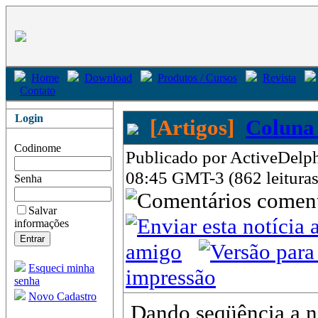
Home
Download
Produtos / Cursos
Revista
Contato
Login
[Artigos]
Coluna
Codinome
Publicado por ActiveDelph
08:45 GMT-3 (862 leituras
Senha
come
Salvar
informações
amigo
Esqueci minha
impressão
senha
Novo Cadastro
Dando seqüência a n