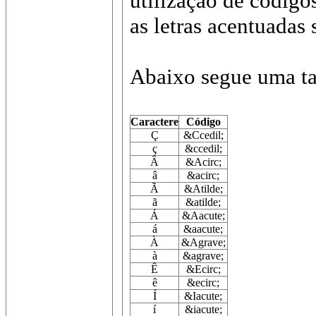
utilização de código
as letras acentuadas 
Abaixo segue uma ta
Caractere
Código
Ç
&Ccedil;
ç
&ccedil;
Â
&Acirc;
â
&acirc;
Ã
&Atilde;
ã
&atilde;
Á
&Aacute;
á
&aacute;
À
&Agrave;
à
&agrave;
Ê
&Ecirc;
ê
&ecirc;
Í
&Iacute;
í
&iacute;