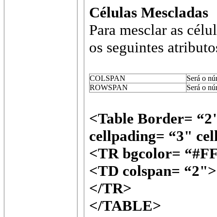
Células Mescladas
Para mesclar as célu
os seguintes atributo
COLSPAN
Será o n
ú
ROWSPAN
Será o n
ú
<Table Border= “
cellpading= “3" ce
<TR bgcolor= “#F
<TD colspan= “2">
</TR>
</TABLE>