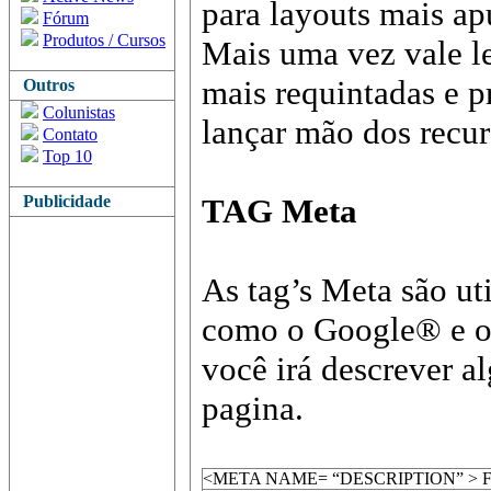
para layouts mais ap
Fórum
Produtos / Cursos
Mais uma vez vale l
mais requintadas e p
Outros
Colunistas
lançar mão dos recu
Contato
Top 10
Publicidade
TAG Meta
As tag’s Meta são uti
como o Google® e o
você irá descrever a
pagina.
<META NAME= “DESCRIPTION” > Fará um