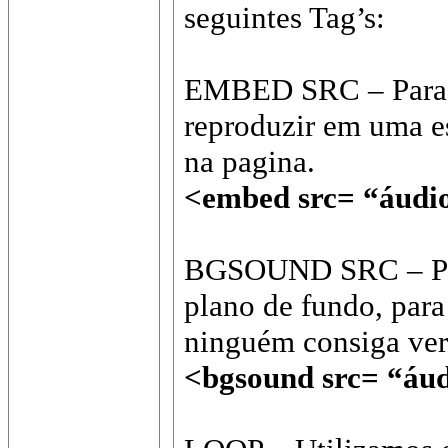
seguintes Tag’s:
EMBED SRC – Para c
reproduzir em uma e
na pagina.
<embed src= “áudi
BGSOUND SRC – Par
plano de fundo, par
ninguém consiga ver,
<bgsound src= “áu