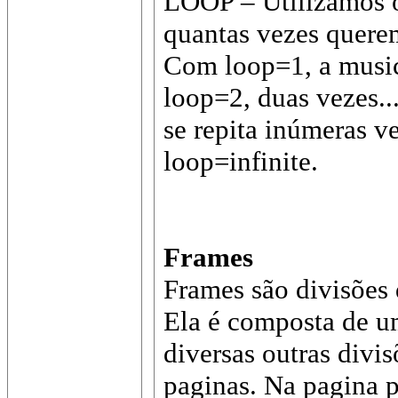
LOOP – Utilizamos o
quantas vezes quere
Com loop=1, a music
loop=2, duas vezes..
se repita inúmeras v
loop=infinite.
Frames
Frames são divisõe
Ela é composta de u
diversas outras divi
paginas. Na pagina p