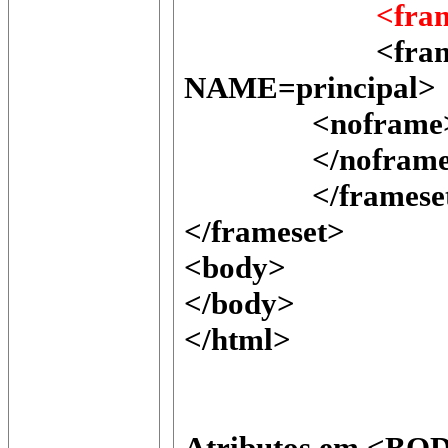
<frame src=
<frame src=
NAME=principal>
<noframe
</noframe
</frameset
</frameset>
<body>
</body>
</html>
Atributos em <BO