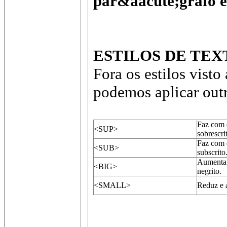
par&aacute;grafo
ESTILOS DE TEX
Fora os estilos visto
podemos aplicar outr
Faz com 
<SUP>
sobrescri
Faz com 
<SUB>
subscrito
Aumenta a
<BIG>
negrito.
<SMALL>
Reduz e a