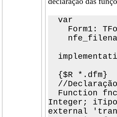
declaração das funçõ
var
Form1: TFo
nfe_filenam
implementati
{$R *.dfm}
//Declaração 
Function fncN
Integer; iTip
external 'tra