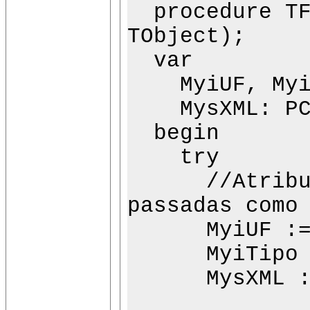
procedure TFo
TObject);
var
MyiUF, MyiT
MysXML: PC
begin
try
//Atribue va
passadas como
MyiUF := co
MyiTipo := 
MysXML := P