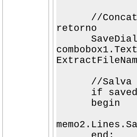
//Concatena
retorno
SaveDialog1
combobox1.Tex
ExtractFileNa
//Salva arq
if savedial
begin
memo2.Lines.S
end;