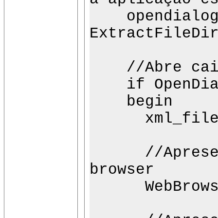
opendialog1
ExtractFileDi
//Abre caixa
if OpenDialo
begin
xml_filenam
//Apresenta
browser
WebBrowser1