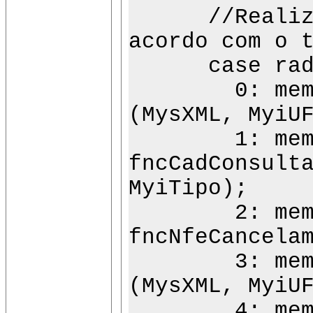
//Realiza a 
acordo com o 
case radiog
0: memo2.Li
(MysXML, MyiU
1: memo2.L
fncCadConsult
MyiTipo);
2: memo2.L
fncNfeCancela
3: memo2.Li
(MysXML, MyiU
4: memo2.L