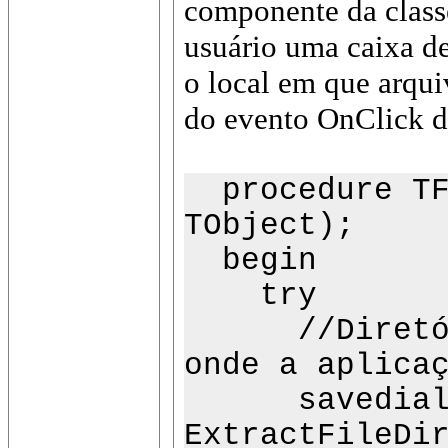
componente da classe
usuário uma caixa d
o local em que arqu
do evento OnClick d
procedure TFo
TObject);
begin
try
//Diretório
onde a aplica
savedialog1
ExtractFileDi