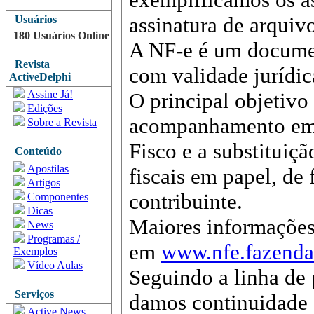
assinatura de arquiv
Usuários
180 Usuários Online
A NF-e é um documen
Revista
com validade jurídica
ActiveDelphi
Assine Já!
O principal objetivo
Edições
acompanhamento em 
Sobre a Revista
Fisco e a substituiç
Conteúdo
Apostilas
fiscais em papel, de
Artigos
contribuinte.
Componentes
Dicas
Maiores informações 
News
Programas /
em
www.nfe.fazenda
Exemplos
Vídeo Aulas
Seguindo a linha de 
Serviços
damos continuidade a
Active News