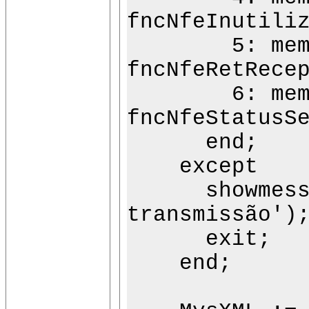
fncNfeInutili
5: memo2.L
fncNfeRetRece
6: memo2.L
fncNfeStatusS
end;
except
showmessage
transmissão')
exit;
end;