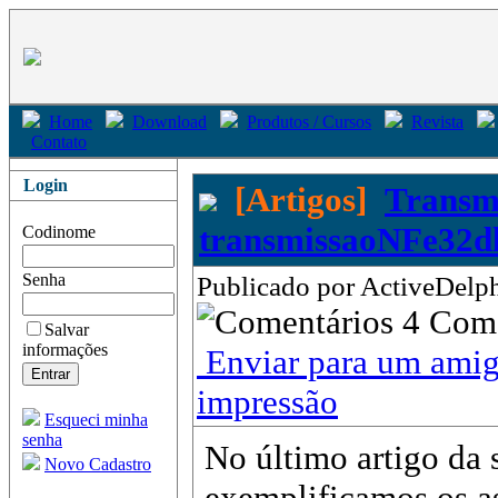
Home
Download
Produtos / Cursos
Revista
Contato
Login
[Artigos]
Transmi
transmissaoNFe32dl
Codinome
Senha
Publicado por ActiveDelph
4 Com
Salvar
informações
Enviar para um ami
impressão
Esqueci minha
senha
No último artigo da 
Novo Cadastro
exemplificamos os a