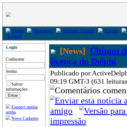
Home
Download
Produtos / Cursos
Revista
Contato
Login
[News]
Últimos d
licença do Delphi
Codinome
Senha
Publicado por ActiveDelph
09:19 GMT-3 (631 leituras
Salvar
come
informações
Esqueci minha
amigo
senha
Novo Cadastro
impressão