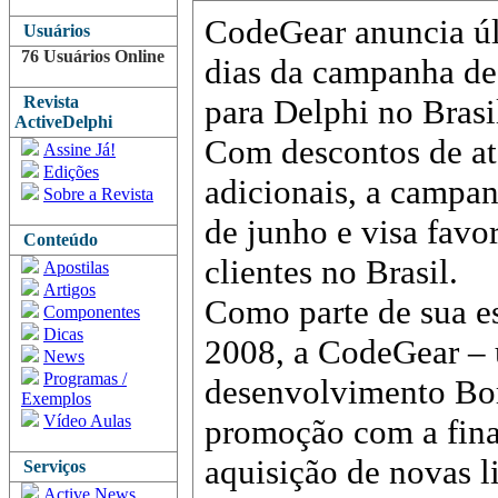
CodeGear anuncia ú
Usuários
76 Usuários Online
dias da campanha de
Revista
para Delphi no Brasi
ActiveDelphi
Com descontos de at
Assine Já!
Edições
adicionais, a campan
Sobre a Revista
de junho e visa favo
Conteúdo
clientes no Brasil.
Apostilas
Artigos
Como parte de sua es
Componentes
Dicas
2008, a CodeGear – 
News
Programas /
desenvolvimento Bo
Exemplos
Vídeo Aulas
promoção com a final
aquisição de novas li
Serviços
Active News