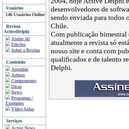
2004, hoje Active Delphi é 
desenvolvedores de softwar
Usuários
146 Usuários Online
sendo enviada para todos o
Chile.
Revista
ActiveDelphi
Com publicação bimestral e
Assine Já!
atualmente a revista só est
Edições
nosso site e conta com pub
Sobre a Revista
qualificados e de talento 
Conteúdo
Delphi.
Apostilas
Artigos
Componentes
Dicas
News
Programas /
Exemplos
Vídeo Aulas
Serviços
Active News