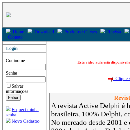
Home
Download
Produtos / Cursos
Revista
Contato
Login
Codinome
Esta vídeo aula está disponível 
Senha
Clique Aq
Salvar
informações
Revist
A revista Active Delphi é h
Esqueci minha
brasileira, 100% Delphi, 
senha
No mercado desde 2001 e 
Novo Cadastro