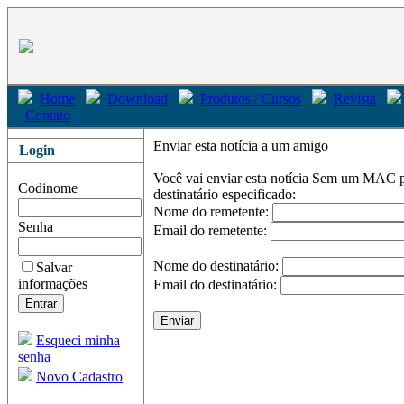
Home
Download
Produtos / Cursos
Revista
Contato
Enviar esta notícia a um amigo
Login
Você vai enviar esta notícia
Sem um MAC par
Codinome
destinatário especificado:
Nome do remetente:
Senha
Email do remetente:
Nome do destinatário:
Salvar
informações
Email do destinatário:
Esqueci minha
senha
Novo Cadastro