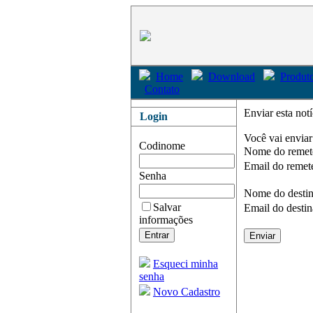
Home
Download
Produto
Contato
Enviar esta not
Login
Você vai enviar
Codinome
Nome do remet
Email do remet
Senha
Nome do destin
Salvar
Email do destin
informações
Esqueci minha
senha
Novo Cadastro