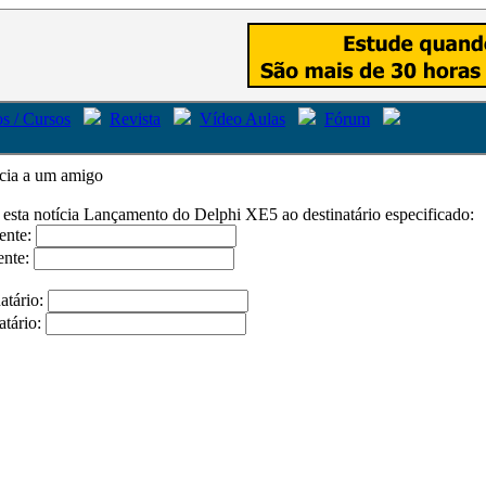
s / Cursos
Revista
Vídeo Aulas
Fórum
ícia a um amigo
 esta notícia
Lançamento do Delphi XE5
ao destinatário especificado:
ente:
ente:
atário:
atário: