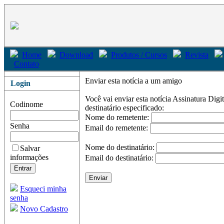
Home
Download
Produtos / Cursos
Revista
Contato
Enviar esta notícia a um amigo
Login
Você vai enviar esta notícia
Assinatura Digi
Codinome
destinatário especificado:
Nome do remetente:
Senha
Email do remetente:
Nome do destinatário:
Salvar
informações
Email do destinatário:
Esqueci minha
senha
Novo Cadastro