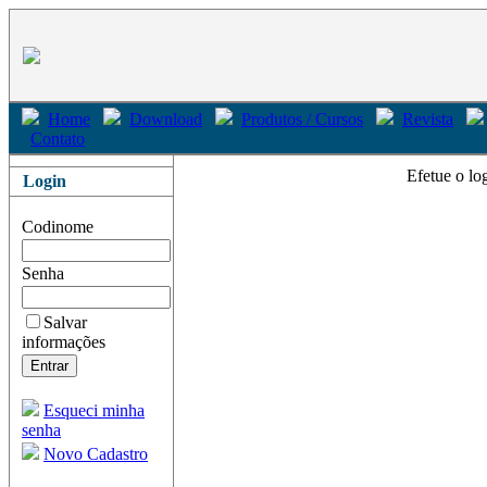
Home
Download
Produtos / Cursos
Revista
Contato
Efetue o lo
Login
Codinome
Senha
Salvar
informações
Esqueci minha
senha
Novo Cadastro