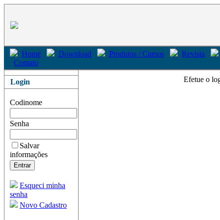
Home
Download
Produtos / Cursos
Revista
Contato
Efetue o lo
Login
Codinome
Senha
Salvar
informações
Esqueci minha
senha
Novo Cadastro