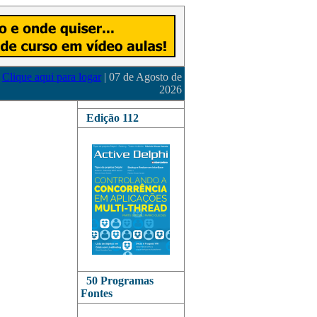
Clique aqui para logar
| 07 de Agosto de
2026
Edição 112
50 Programas
Fontes