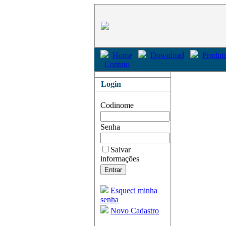
Home
Download
Produto
Contato
Login
Codinome
Senha
Salvar
informações
Esqueci minha
senha
Novo Cadastro