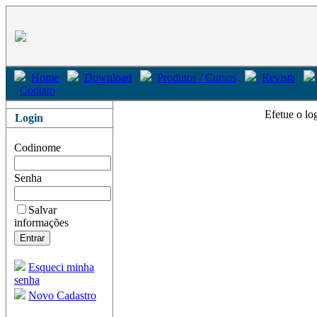
Home
Download
Produtos / Cursos
Revista
Contato
Efetue o lo
Login
Codinome
Senha
Salvar
informações
Esqueci minha
senha
Novo Cadastro