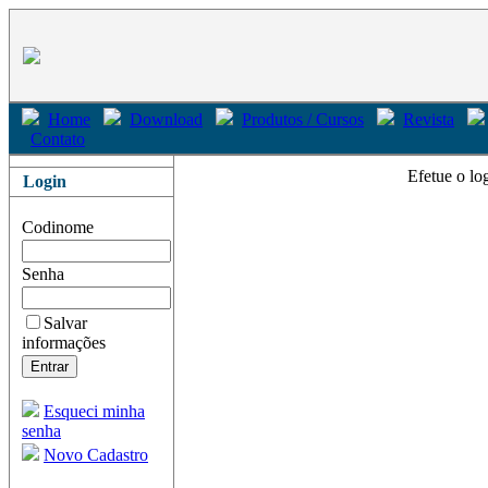
Home
Download
Produtos / Cursos
Revista
Contato
Efetue o lo
Login
Codinome
Senha
Salvar
informações
Esqueci minha
senha
Novo Cadastro