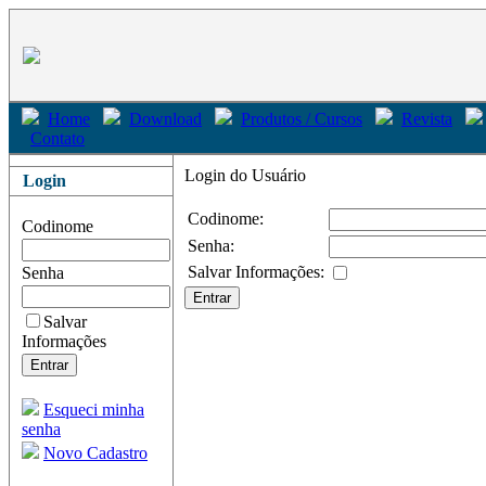
Home
Download
Produtos / Cursos
Revista
Contato
Login do Usuário
Login
Codinome:
Codinome
Senha:
Salvar Informações:
Senha
Salvar
Informações
Esqueci minha
senha
Novo Cadastro