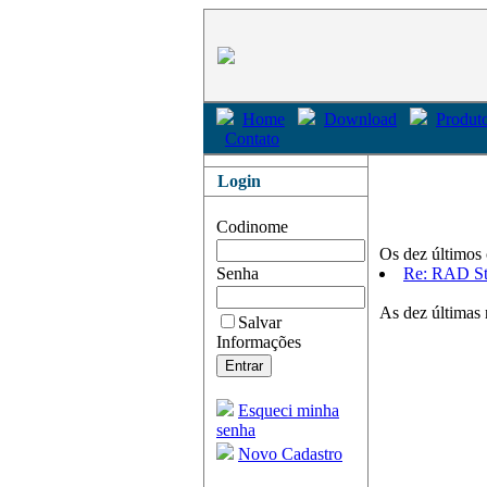
Home
Download
Produto
Contato
Login
Codinome
Os dez últimos 
Senha
Re: RAD S
As dez últimas 
Salvar
Informações
Esqueci minha
senha
Novo Cadastro