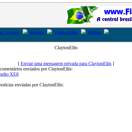
s / Cursos
Revista
Vídeo Aulas
Fórum
ClaytonEllis
[
Enviar uma mensagem privada para ClaytonEllis
]
comentários enviados por ClaytonEllis:
tudio XE8
notícias enviadas por ClaytonEllis: