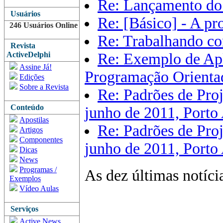
Re: Lançamento do
Usuários
Re: [Básico] - A pr
246 Usuários Online
Re: Trabalhando c
Revista
ActiveDelphi
Re: Exemplo de Apl
Assine Já!
Programação Orienta
Edições
Sobre a Revista
Re: Padrões de Proj
Conteúdo
junho de 2011, Porto
Apostilas
Re: Padrões de Proj
Artigos
Componentes
junho de 2011, Porto
Dicas
News
Programas /
As dez últimas notíc
Exemplos
Vídeo Aulas
Serviços
Active News