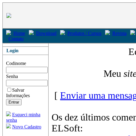
Home
Download
Produtos / Cursos
Revista
Contato
E
Login
Codinome
Meu
sit
Senha
Salvar
[
Enviar uma mensag
Informações
Esqueci minha
Os dez últimos comen
senha
ELSoft:
Novo Cadastro