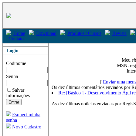
Home
Download
Produtos / Cursos
Revista
Contato
Login
Meu
si
Codinome
MSN: reg
Inte
Senha
[
Enviar uma mens
Os dez últimos comentários enviados por R
Salvar
Re: [Básico ] - Desenvolvimento Ágil r
Informações
As dez últimas notícias enviadas por RegisS
Esqueci minha
senha
Novo Cadastro