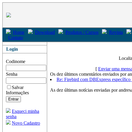
Home
Download
Produtos / Cursos
Revista
Contato
Login
Locali
Codinome
[
Enviar uma mensa
Senha
Os dez últimos comentários enviados por an
Re: Firebird com DBExpress específico 
Salvar
As dez últimas notícias enviadas por andres
Informações
Esqueci minha
senha
Novo Cadastro