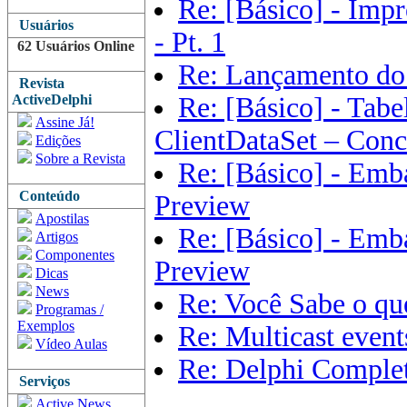
Re: [Básico] - Imp
Usuários
- Pt. 1
62 Usuários Online
Re: Lançamento do
Revista
ActiveDelphi
Re: [Básico] - Tab
Assine Já!
ClientDataSet – Conc
Edições
Sobre a Revista
Re: [Básico] - Emb
Conteúdo
Preview
Apostilas
Re: [Básico] - Emb
Artigos
Componentes
Preview
Dicas
News
Re: Você Sabe o q
Programas /
Exemplos
Re: Multicast event
Vídeo Aulas
Re: Delphi Complet
Serviços
Active News