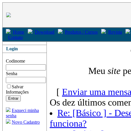
Home
Download
Produtos / Cursos
Revista
Contato
Login
Codinome
Meu
site
pe
Senha
Salvar
[
Enviar uma mensa
Informações
Os dez últimos comen
Esqueci minha
Re: [Básico ] - De
senha
funciona?
Novo Cadastro