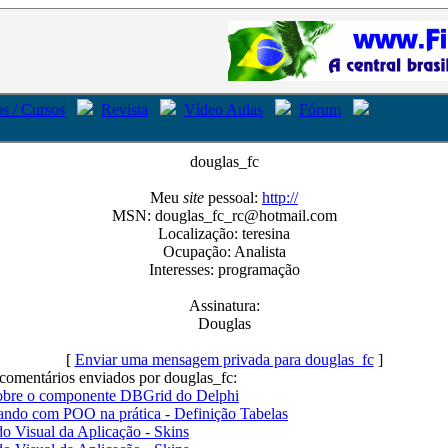
s / Cursos
Revista
Vídeo Aulas
Fórum
douglas_fc
Meu
site
pessoal:
http://
MSN: douglas_fc_rc@hotmail.com
Localização: teresina
Ocupação: Analista
Interesses: programação
Assinatura:
Douglas
[
Enviar uma mensagem privada para douglas_fc
]
comentários enviados por douglas_fc:
sobre o componente DBGrid do Delphi
ando com POO na prática - Definição Tabelas
do Visual da Aplicação - Skins