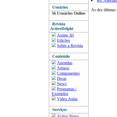
Re: Alteran
Usuários
As dez últimas 
56 Usuários Online
Revista
ActiveDelphi
Assine Já!
Edições
Sobre a Revista
Conteúdo
Apostilas
Artigos
Componentes
Dicas
News
Programas /
Exemplos
Vídeo Aulas
Serviços
Active News