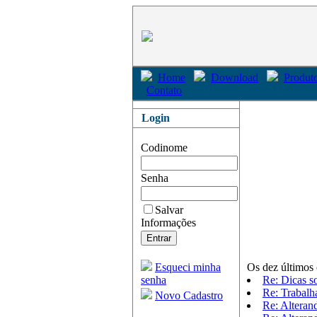
Home
Download
Produto
Contato
Login
Codinome
Senha
Salvar
Informações
Esqueci minha
Os dez últimos 
senha
Re: Dicas 
Re: Trabalh
Novo Cadastro
Re: Alteran