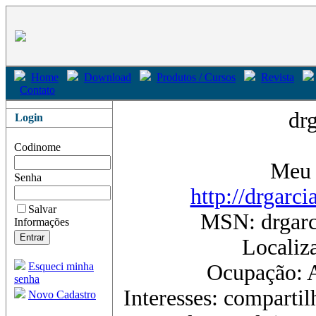
Home
Download
Produtos / Cursos
Revista
Contato
dr
Login
Codinome
Me
Senha
http://drgarc
Salvar
MSN: drgar
Informações
Localiz
Esqueci minha
Ocupação: A
senha
Interesses: compartil
Novo Cadastro