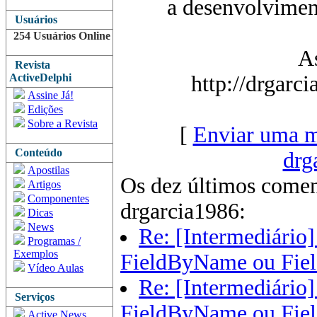
a desenvolviment
Usuários
254 Usuários Online
As
Revista
ActiveDelphi
http://drgarc
Assine Já!
Edições
Sobre a Revista
[
Enviar uma m
Conteúdo
drg
Apostilas
Os dez últimos comen
Artigos
Componentes
drgarcia1986:
Dicas
News
Re: [Intermediário]
Programas /
Exemplos
FieldByName ou Fiel
Vídeo Aulas
Re: [Intermediário]
Serviços
FieldByName ou Fiel
Active News