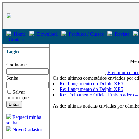
Home
Download
Produtos / Cursos
Revista
Contato
Login
Me
Codinome
[
Enviar uma men
Senha
Os dez últimos comentários enviados por e
Re: Lançamento do Delphi XE5
Re: Lançamento do Delphi XE5
Salvar
Re: Treinamento Oficial Embarcadero –
Informações
As dez últimas notícias enviadas por edmils
Esqueci minha
senha
Novo Cadastro