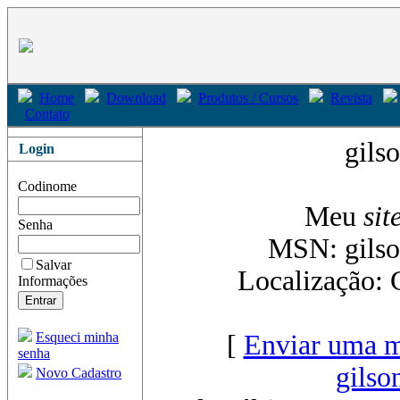
Home
Download
Produtos / Cursos
Revista
Contato
gils
Login
Codinome
Meu
sit
Senha
MSN: gils
Salvar
Localização: 
Informações
Esqueci minha
[
Enviar uma m
senha
gilso
Novo Cadastro