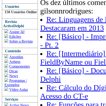
Os dez últimos comen
Usuários
gilsonnrodrigues:
150 Usuários Online
Re: Linguagens de 
Revista
ActiveDelphi
Destacaram em 2013
Assine Já!
Re: [Básico] - Imp
Edições
Sobre a Revista
- Pt. 2
Conteúdo
Re: [Intermediário]
Apostilas
FieldByName ou Fiel
Artigos
Componentes
Re: [Básico] - Doc
Dicas
News
Delphi
Programas /
Exemplos
Re: Cálculo do Díg
Vídeo Aulas
Acesso do CT-e
Serviços
Re: Funções para t
Active News