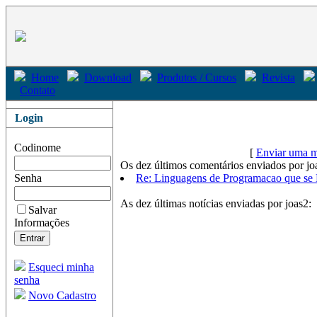
Home
Download
Produtos / Cursos
Revista
Contato
Login
Codinome
[
Enviar uma m
Os dez últimos comentários enviados por jo
Senha
Re: Linguagens de Programacao que se
As dez últimas notícias enviadas por joas2:
Salvar
Informações
Esqueci minha
senha
Novo Cadastro