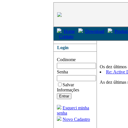
Home
Download
Produto
Contato
Login
Codinome
Os dez últimos 
Senha
Re: Active 
As dez últimas 
Salvar
Informações
Esqueci minha
senha
Novo Cadastro