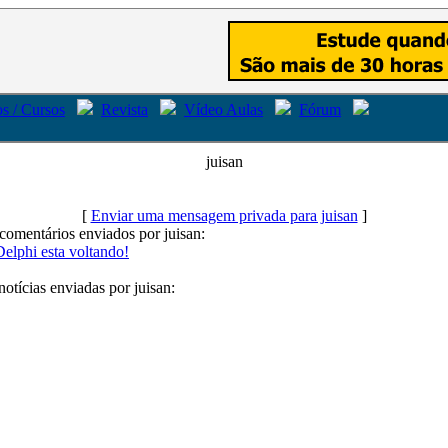
s / Cursos
Revista
Vídeo Aulas
Fórum
juisan
[
Enviar uma mensagem privada para juisan
]
comentários enviados por juisan:
Delphi esta voltando!
notícias enviadas por juisan: