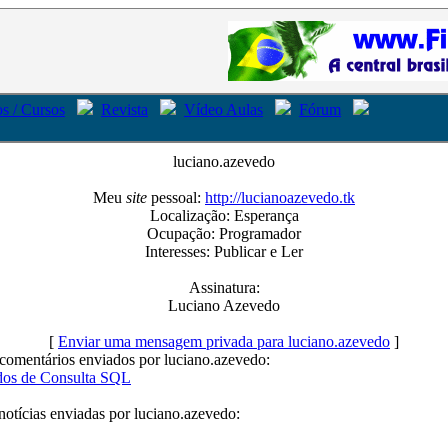
s / Cursos
Revista
Vídeo Aulas
Fórum
luciano.azevedo
Meu
site
pessoal:
http://lucianoazevedo.tk
Localização: Esperança
Ocupação: Programador
Interesses: Publicar e Ler
Assinatura:
Luciano Azevedo
[
Enviar uma mensagem privada para luciano.azevedo
]
comentários enviados por luciano.azevedo:
os de Consulta SQL
notícias enviadas por luciano.azevedo: