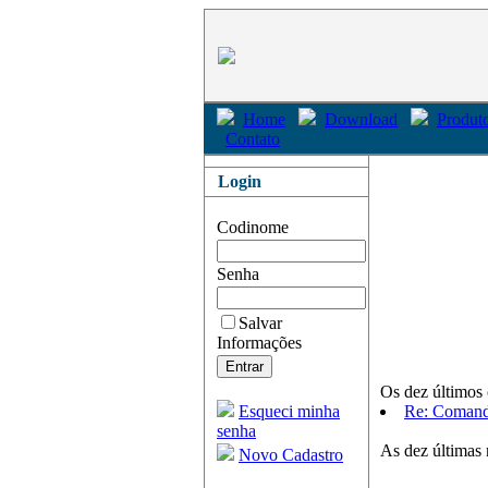
Home
Download
Produto
Contato
Login
Codinome
Senha
Salvar
Informações
Os dez últimos 
Esqueci minha
Re: Comand
senha
As dez últimas 
Novo Cadastro