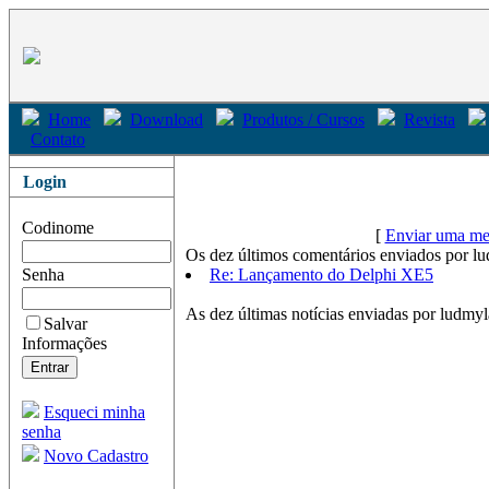
Home
Download
Produtos / Cursos
Revista
Contato
Login
Codinome
[
Enviar uma me
Os dez últimos comentários enviados por l
Senha
Re: Lançamento do Delphi XE5
As dez últimas notícias enviadas por ludmyl
Salvar
Informações
Esqueci minha
senha
Novo Cadastro