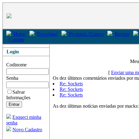
Home
Download
Produtos / Cursos
Revista
Contato
Login
Me
Codinome
[
Enviar uma m
Senha
Os dez últimos comentários enviados por m
Re: Sockets
Re: Sockets
Salvar
Re: Sockets
Informações
As dez últimas notícias enviadas por macks:
Esqueci minha
senha
Novo Cadastro