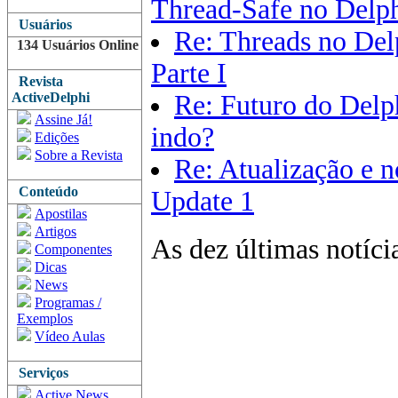
Thread-Safe no Delp
Usuários
Re: Threads no Del
134 Usuários Online
Parte I
Revista
ActiveDelphi
Re: Futuro do Delph
Assine Já!
indo?
Edições
Sobre a Revista
Re: Atualização e 
Conteúdo
Update 1
Apostilas
Artigos
As dez últimas notíci
Componentes
Dicas
News
Programas /
Exemplos
Vídeo Aulas
Serviços
Active News