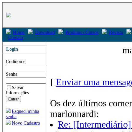
Home
Download
Produtos / Cursos
Revista
Contato
ma
Login
Codinome
Senha
[
Enviar uma mensage
Salvar
Informações
Os dez últimos comen
Esqueci minha
marlonnardi:
senha
Re: [Intermediário]
Novo Cadastro