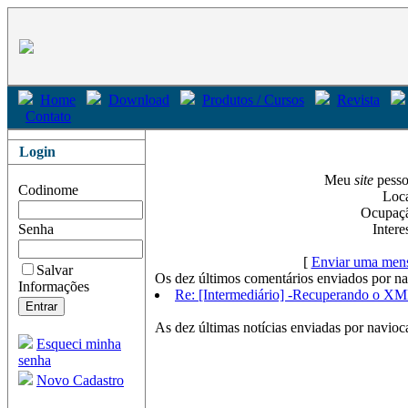
Home
Download
Produtos / Cursos
Revista
Contato
Login
Meu
site
pesso
Codinome
Loca
Ocupação
Senha
Intere
[
Enviar uma mens
Salvar
Os dez últimos comentários enviados por na
Informações
Re: [Intermediário] -Recuperando o X
As dez últimas notícias enviadas por navioc
Esqueci minha
senha
Novo Cadastro