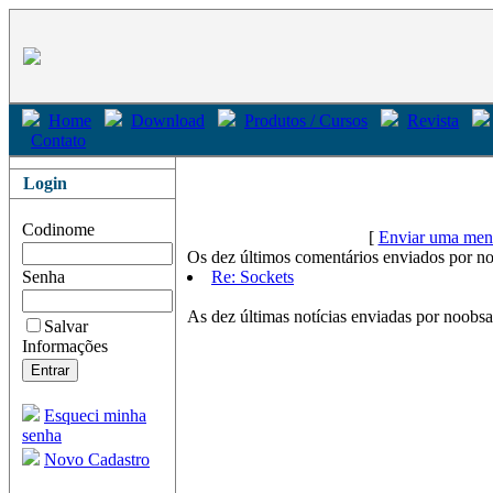
Home
Download
Produtos / Cursos
Revista
Contato
Login
Codinome
[
Enviar uma mens
Os dez últimos comentários enviados por no
Senha
Re: Sockets
As dez últimas notícias enviadas por noobsa
Salvar
Informações
Esqueci minha
senha
Novo Cadastro