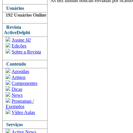
As dez últimas notícias enviadas por ricard
Usuários
192 Usuários Online
Revista
ActiveDelphi
Assine Já!
Edições
Sobre a Revista
Conteúdo
Apostilas
Artigos
Componentes
Dicas
News
Programas /
Exemplos
Vídeo Aulas
Serviços
Active News