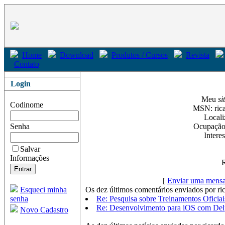
Home
Download
Produtos / Cursos
Revista
Contato
Login
Meu
si
Codinome
MSN: ric
Locali
Senha
Ocupação:
Interes
Salvar
Informações
[
Enviar uma mensa
Esqueci minha
Os dez últimos comentários enviados por ri
senha
Re: Pesquisa sobre Treinamentos Oficia
Re: Desenvolvimento para iOS com Del
Novo Cadastro