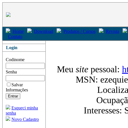
Home
Download
Produtos / Cursos
Revista
Contato
Login
Codinome
Meu
site
pessoal:
h
Senha
MSN: ezequie
Salvar
Localiz
Informações
Ocupaçã
Esqueci minha
Interesses: 
senha
Novo Cadastro