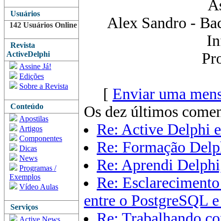
As
Usuários
Alex Sandro - Ba
142 Usuários Online
I
Revista
ActiveDelphi
Pr
Assine Já!
Edições
Sobre a Revista
[
Enviar uma mens
Conteúdo
Os dez últimos coment
Apostilas
Re: Active Delphi e
Artigos
Componentes
Re: Formação Delp
Dicas
News
Re: Aprendi Delphi
Programas /
Exemplos
Re: Esclarecimento
Vídeo Aulas
entre o PostgreSQL e
Serviços
Re: Trabalhando c
Active News