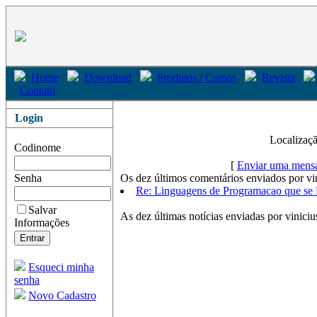
Home
Download
Produtos / Cursos
Revista
Contato
Login
Localizaç
Codinome
[
Enviar uma mensa
Senha
Os dez últimos comentários enviados por vin
Re: Linguagens de Programacao que se
Salvar
As dez últimas notícias enviadas por viniciu
Informações
Esqueci minha
senha
Novo Cadastro