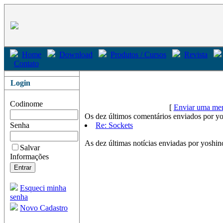
Home
Download
Produtos / Cursos
Revista
Contato
Login
Codinome
[
Enviar uma men
Os dez últimos comentários enviados por yo
Senha
Re: Sockets
As dez últimas notícias enviadas por yoshino
Salvar
Informações
Esqueci minha
senha
Novo Cadastro