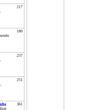
217
.
180
 sendo
237
.
251
L
ulta
361
lizar