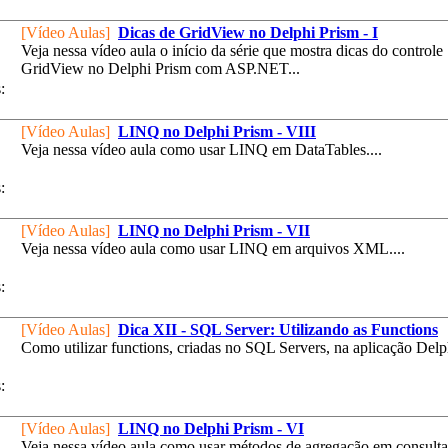
[Vídeo Aulas]
Dicas de GridView no Delphi Prism - I
Veja nessa vídeo aula o início da série que mostra dicas do controle
GridView no Delphi Prism com ASP.NET...
:
[Vídeo Aulas]
LINQ no Delphi Prism - VIII
Veja nessa vídeo aula como usar LINQ em DataTables....
:
[Vídeo Aulas]
LINQ no Delphi Prism - VII
Veja nessa vídeo aula como usar LINQ em arquivos XML....
:
[Vídeo Aulas]
Dica XII - SQL Server: Utilizando as Functions
Como utilizar functions, criadas no SQL Servers, na aplicação Delph
:
[Vídeo Aulas]
LINQ no Delphi Prism - VI
Veja nessa vídeo aula como usar métodos de agregação em consul