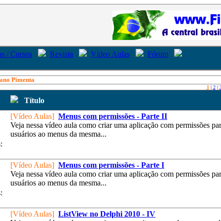
s / Cursos
Revista
Vídeo Aulas
Fórum
ano Pimenta
1
|
2
|
Título
[Vídeo Aulas]
Menus com permissões - Parte II
Veja nessa vídeo aula como criar uma aplicação com permissões pa
usuários ao menus da mesma...
:
[Vídeo Aulas]
Menus com permissões - Parte I
Veja nessa vídeo aula como criar uma aplicação com permissões pa
usuários ao menus da mesma...
:
[Vídeo Aulas]
ListView no Delphi 2010 - IV
1