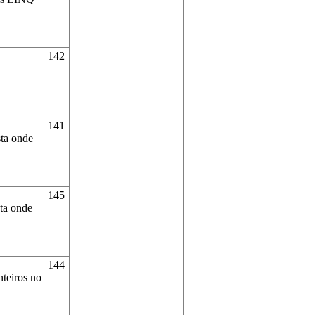
142
141
sta onde
145
sta onde
144
nteiros no