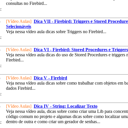
consultas no Firebird...
:
[Vídeo Aulas]
Dica VII - Firebird: Triggers e Stored Procedure
0
Selecionáveis
Veja nessa vídeo aula dicas sobre Triggers no Firebird...
:
[Vídeo Aulas]
Dica VI - Firebird: Stored Procedures e Triggers
0
Veja nessa vídeo aula dicas do uso de Stored Procedures e triggers 
Firebird...
:
[Vídeo Aulas]
Dica V - Firebird
0
Veja nessa vídeo aula dicas sobre como trabalhar com objetos em b
dados Firebird...
:
[Vídeo Aulas]
Dica IV - String: Localizar Texto
0
Veja nessa vídeo aula, dicas sobre como criar uma Lib para concent
código comum no projeto e algumas dicas sobre como localizar uma
dentro de outra e como criar um gerador de senhas...
: