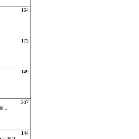
164
173
149
207
i...
144
tas LINQ