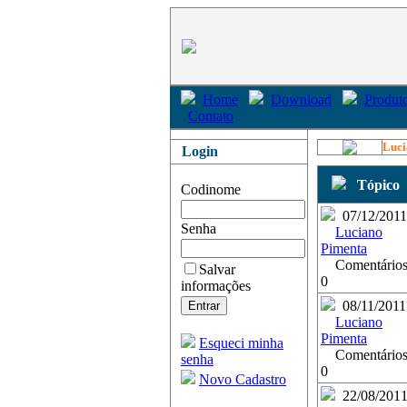
Home
Download
Produto
Contato
Luci
Login
Tópico
Codinome
07/12/2011
Senha
Luciano
Pimenta
Comentários
Salvar
0
informações
08/11/2011
Luciano
Pimenta
Esqueci minha
Comentários
senha
0
Novo Cadastro
22/08/201