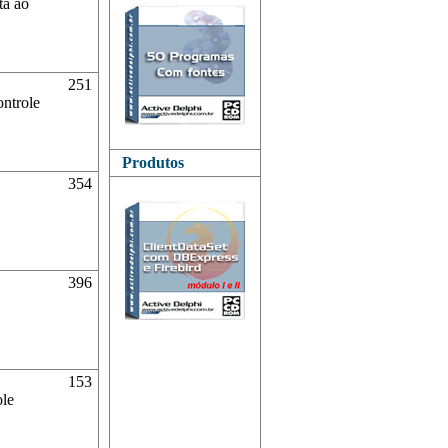
ta ao
251
ontrole
Produtos
354
396
153
ole