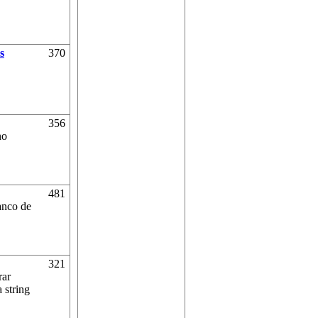
s
370
356
no
481
anco de
321
rar
 string