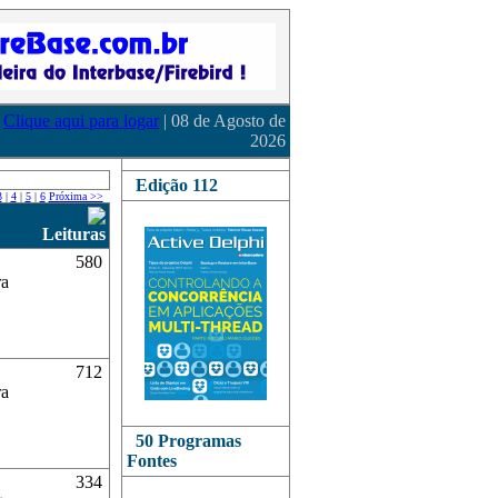
Clique aqui para logar
| 08 de Agosto de
2026
Edição 112
3
|
4
|
5
|
6
Próxima >>
Leituras
580
ra
712
ra
50 Programas
Fontes
334