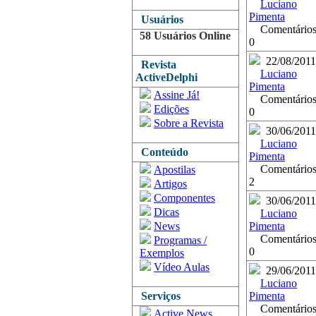
Luciano
Pimenta
Usuários
Comentários
58 Usuários Online
0
22/08/2011
Revista
Luciano
ActiveDelphi
Pimenta
Assine Já!
Comentários
Edições
0
Sobre a Revista
30/06/2011
Luciano
Conteúdo
Pimenta
Comentários
Apostilas
2
Artigos
Componentes
30/06/2011
Dicas
Luciano
News
Pimenta
Comentários
Programas /
0
Exemplos
Vídeo Aulas
29/06/2011
Luciano
Serviços
Pimenta
Comentários
Active News