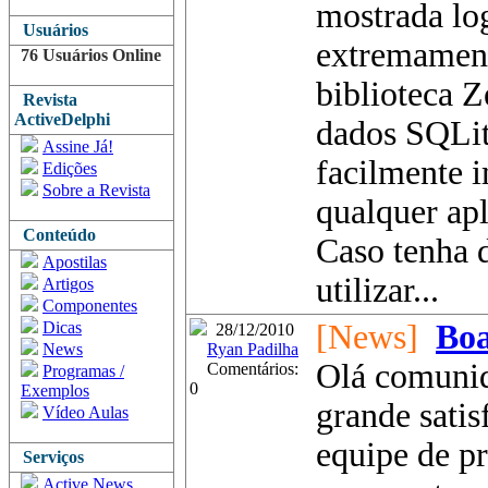
mostrada lo
Usuários
extremament
76 Usuários Online
biblioteca 
Revista
ActiveDelphi
dados SQLit
Assine Já!
facilmente 
Edições
Sobre a Revista
qualquer apl
Conteúdo
Caso tenha 
Apostilas
utilizar...
Artigos
Componentes
Dicas
[News]
Boa
28/12/2010
News
Ryan Padilha
Olá comuni
Comentários:
Programas /
0
Exemplos
grande satis
Vídeo Aulas
equipe de pr
Serviços
Active News