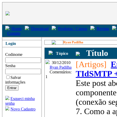
Home
Download
Produtos / Cursos
Revista
Contato
Ryan Padilha
Login
Título
Tópico
Codinome
[Artigos]
E
30/12/2010
Senha
Ryan Padilha
TIdSMTP + 
Comentários:
1
Salvar
Este post ab
informações
componente 
Esqueci minha
(conexão se
senha
Novo Cadastro
7. Como a a