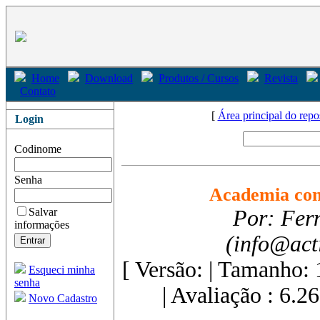
Home
Download
Produtos / Cursos
Revista
Contato
[
Área principal do repo
Login
Codinome
Senha
Academia com
Salvar
Por: Fer
informações
(info@act
[ Versão: | Tamanho: 
Esqueci minha
senha
| Avaliação : 6.26
Novo Cadastro