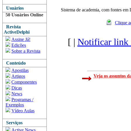
Usuários
Sistema de academia, com fontes em 
50 Usuários Online
Clique a
Revista
ActiveDelphi
Assine Já!
[ |
Notificar link
Edições
Sobre a Revista
Conteúdo
Apostilas
Veja os assuntos d
Artigos
Componentes
Dicas
News
Programas /
Exemplos
Vídeo Aulas
Serviços
Active News