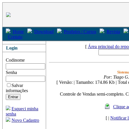
Home
Download
Produtos / Cursos
Revista
Contato
[
Área principal do repo
Login
Codinome
Senha
Sistem
Por: Tiago G.
[ Versão: | Tamanho: 174.86 Kb
| Total
Salvar
informações
Controle de Vendas semi-completo. Ca
Clique a
Esqueci minha
senha
[ |
Notificar 
Novo Cadastro