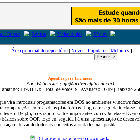
s / Cursos
Revista
Vídeo Aulas
Fórum
[
Área principal do repositório
|
Novos
|
Populares
|
Melhores
]
Apostilas para Iniciantes
Por: Webmaster (info@activedelphi.com.br)
| Tamanho: 139.11 Kb
| Total de votos: 9
| Avaliação : 6.89
| Baixado 26
 que visa introduzir programadores em DOS ao ambientes windows faz
te comparações entre as duas plataformas. Logo em seguida inicia-se u
iantes em Delphi, mostrando pontos importantes como: Janelas e Evento
 básicos sobre OOP. logo em seguida há uma apresentação de desenvo
licação utilizando todos os conceitos abordados na apostila.
Clique aqui para fazer o download...