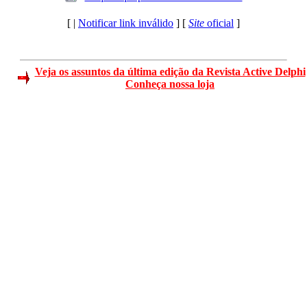
[ |
Notificar link inválido
] [
Site
oficial
]
Veja os assuntos da última edição da Revista Active Delphi
Conheça nossa loja