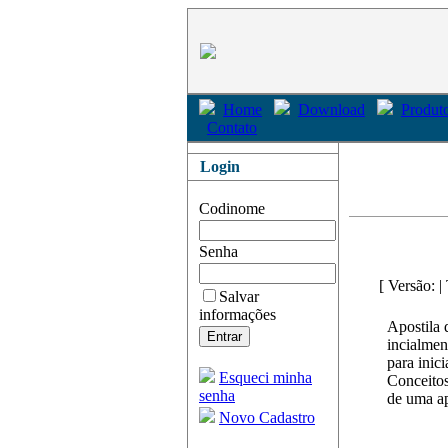
Home
Download
Produto
Contato
Login
Codinome
Senha
[ Versão: 
Salvar
informações
Apostila
incialmen
para inic
Esqueci minha
Conceitos
senha
de uma ap
Novo Cadastro