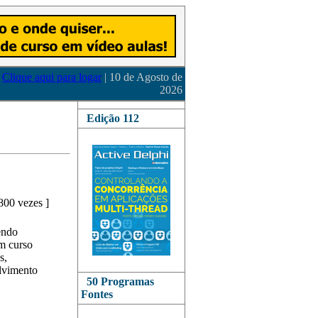
Clique aqui para logar
| 10 de Agosto de
2026
Edição 112
800 vezes
]
endo
m curso
s,
lvimento
50 Programas
Fontes