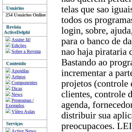
telas que sao igua
Usuários
254 Usuários Online
todos os programas 
Revista
login, sobre, ajud
ActiveDelphi
para o banco de da
Assine Já!
Edições
nao haja pirataria 
Sobre a Revista
Bastando ao progr
Conteúdo
incrementar a par
Apostilas
Artigos
projetos (controle 
Componentes
Dicas
clientes, controle 
News
Programas /
agenda, fornecedore
Exemplos
Vídeo Aulas
distribuir sua apl
preocupacoes. L
Serviços
Active News