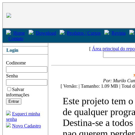
Home
Download
Produtos / Cursos
Revista
Contato
[
Área principal do repo
Login
Codinome
Senha
Por: Murilo Cu
[ Versão: | Tamanho: 1.09 MB
| Total 
Salvar
informações
Este projeto tem o 
de qualquer progra
Esqueci minha
senha
Destina-se a todo
Novo Cadastro
nao querem perder