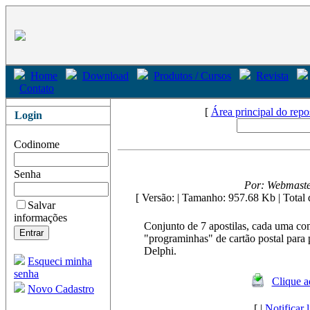
Home
Download
Produtos / Cursos
Revista
Contato
[
Área principal do repo
Login
Codinome
Senha
Por: Webmaste
[ Versão: | Tamanho: 957.68 Kb
| Total
Salvar
informações
Conjunto de 7 apostilas, cada uma co
"programinhas" de cartão postal para
Delphi.
Esqueci minha
senha
Clique a
Novo Cadastro
[ |
Notificar 