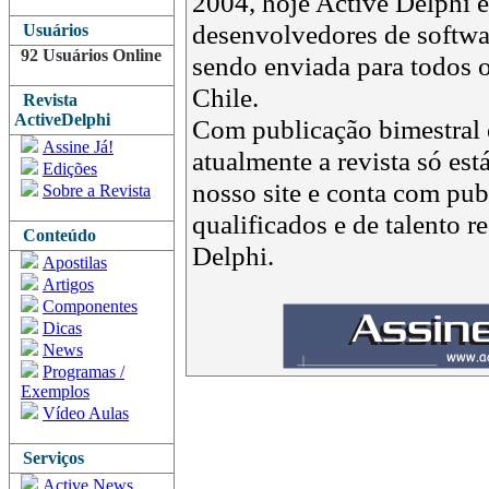
2004, hoje Active Delphi é 
desenvolvedores de softwar
Usuários
92 Usuários Online
sendo enviada para todos o
Chile.
Revista
ActiveDelphi
Com publicação bimestral e
Assine Já!
atualmente a revista só est
Edições
nosso site e conta com pub
Sobre a Revista
qualificados e de talento 
Conteúdo
Delphi.
Apostilas
Artigos
Componentes
Dicas
News
Programas /
Exemplos
Vídeo Aulas
Serviços
Active News