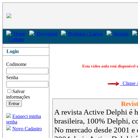
Home
Download
Produtos / Cursos
Revista
Contato
Login
Codinome
Esta vídeo aula está disponível 
Senha
Clique Aq
Salvar
informações
Revist
A revista Active Delphi é h
Esqueci minha
brasileira, 100% Delphi, 
senha
No mercado desde 2001 e 
Novo Cadastro