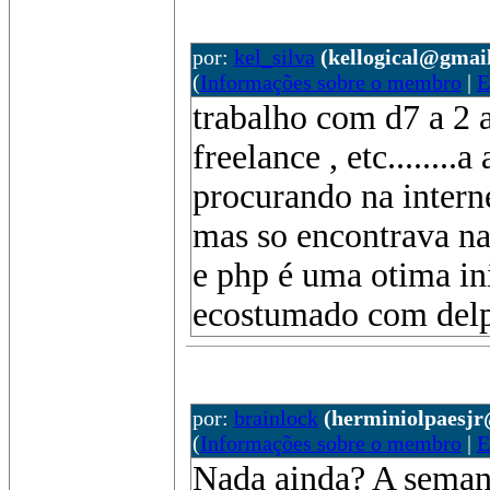
por:
kel_silva
(kellogical@gmai
(
Informações sobre o membro
|
E
trabalho com d7 a 2 
freelance , etc.......
procurando na intern
mas so encontrava na
e php é uma otima in
ecostumado com del
por:
brainlock
(herminiolpaesj
(
Informações sobre o membro
|
E
Nada ainda? A semana