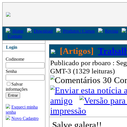
Home
Download
Produtos / Cursos
Revista
Contato
Login
[Artigos]
Trabal
Codinome
Publicado por rboaro : Seg
GMT-3 (1329 leituras)
Senha
30 Co
Salvar
informações
amigo
Esqueci minha
impressão
senha
Novo Cadastro
Salve galera!!