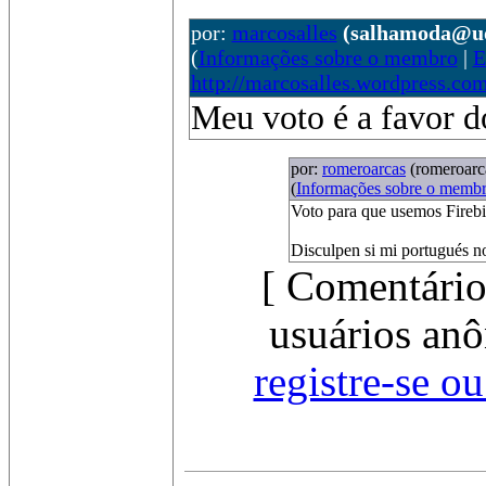
por:
marcosalles
(salhamoda@uo
(
Informações sobre o membro
|
E
http://marcosalles.wordpress.com
Meu voto é a favor 
por:
romeroarcas
(romeroar
(
Informações sobre o memb
Voto para que usemos Firebi
Disculpen si mi portugués n
[ Comentário
usuários anô
registre-se o