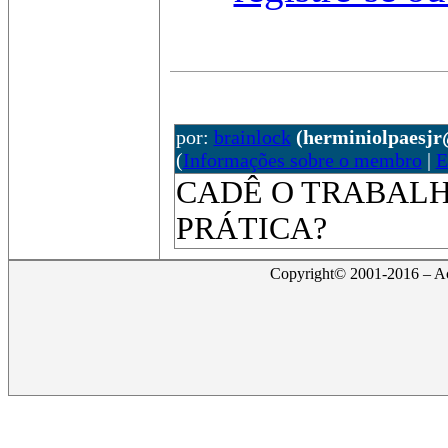
por:
brainlock
(herminiolpaesj
(
Informações sobre o membro
|
E
CADÊ O TRABAL
PRÁTICA?
Copyright© 2001-2016 – Act