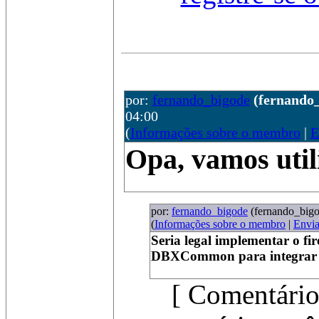
por:
fernando_bigode
(fernando
04:00
(
Informações sobre o membro
|
E
Opa, vamos utili
por:
fernando_bigode
(fernando_big
(
Informações sobre o membro
|
Envi
Seria legal implementar o fir
DBXCommon para integrar co
[ Comentário