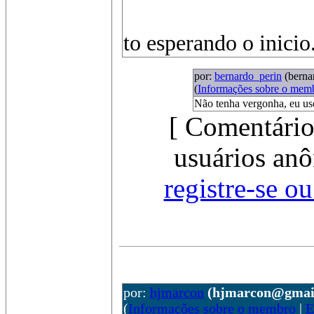
to esperando o inicio.
por:
bernardo_perin
(bern
(
Informações sobre o mem
Não tenha vergonha, eu uso
[ Comentário
usuários anô
registre-se o
por:
hjmarcon
(hjmarcon@gmai
(
Informações sobre o membro
|
E