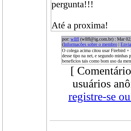
pergunta!!!
Até a proxima!
por:
wllfl
(wllfl@ig.com.br)
: Mar 02
(
Informações sobre o membro
|
Envi
O colega acima citou usar Firebird 
desse tipo na net, e segundo minhas p
beneficios tais como bom uso da mem
[ Comentário
usuários anô
registre-se o