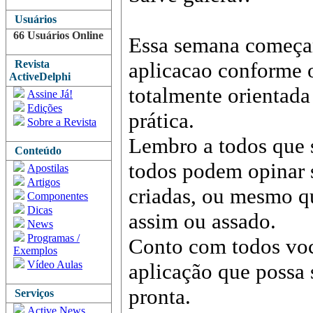
Usuários
66 Usuários Online
Essa semana começar
Revista
aplicacao conforme o
ActiveDelphi
totalmente orientada
Assine Já!
Edições
prática.
Sobre a Revista
Lembro a todos que 
Conteúdo
todos podem opinar 
Apostilas
Artigos
criadas, ou mesmo qu
Componentes
Dicas
assim ou assado.
News
Programas /
Conto com todos voc
Exemplos
Vídeo Aulas
aplicação que possa 
pronta.
Serviços
Active News