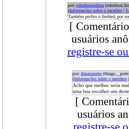
por:
edmilsonmlima
(edmilson.li
(
Informações sobre o membro
|
E
Também prefiro o firebird, por se
[ Comentário
usuários anô
registre-se o
por:
thiagoporto
(thiago__por
(
Informações sobre o membro
Acho que melhor seria mult
uma boa escolher um destes
[ Comentári
usuários an
registre-se 