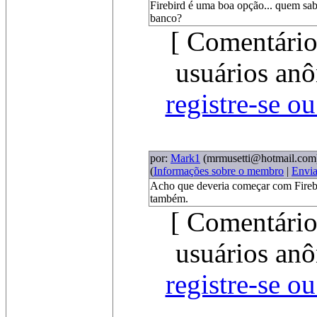
Firebird é uma boa opção... quem sab
banco?
[ Comentário
usuários anô
registre-se o
por:
Mark1
(mrmusetti@hotmail.com
(
Informações sobre o membro
|
Envi
Acho que deveria começar com Firebi
também.
[ Comentário
usuários anô
registre-se o