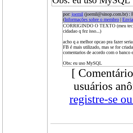
Obs: eu uso MySQL
por:
joemil
(joemil@sinop.com.br)
: 
(
Informações sobre o membro
|
Envi
CORRIGINDO O TEXTO (meu teclado t
cidadao q fez isso...)
acho q a melhor opcao pra fazer ser
FB é mais utilizado, mas se for criad
comentarios de acordo com o banco e 
Obs: eu uso MySQL
[ Comentário
usuários anô
registre-se o