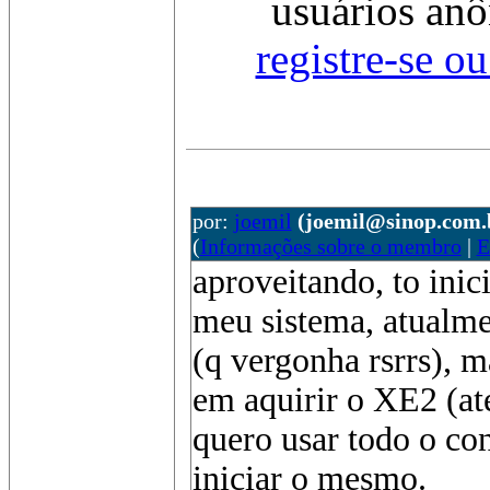
usuários anô
registre-se o
por:
joemil
(joemil@sinop.com.
(
Informações sobre o membro
|
E
aproveitando, to ini
meu sistema, atualme
(q vergonha rsrrs), 
em aquirir o XE2 (at
quero usar todo o co
iniciar o mesmo.