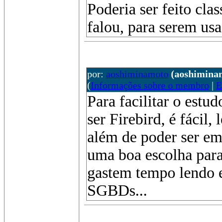
Poderia ser feito cla
falou, para serem us
por:
aoshiminamoto
(aoshimina
(
Informações sobre o membro
|
E
Para facilitar o estu
ser Firebird, é fácil, 
além de poder ser em
uma boa escolha para
gastem tempo lendo 
SGBDs...