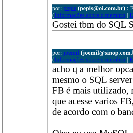
por:
pepis
(pepis@oi.com.br)
: 
(
Informações sobre o membro
|
E
Gostei tbm do SQL S
por:
joemil
(joemil@sinop.com.
(
Informações sobre o membro
|
E
acho q a melhor opcao
mesmo o SQL server 
FB é mais utilizado, 
que acesse varios FB,
de acordo com o banc