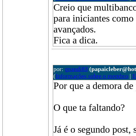
Creio que multibanco 
para iniciantes como
avançados.
Fica a dica.
por:
gnandi83
(papaicleber@ho
(
Informações sobre o membro
|
E
Por que a demora de 
O que ta faltando?
Já é o segundo post,