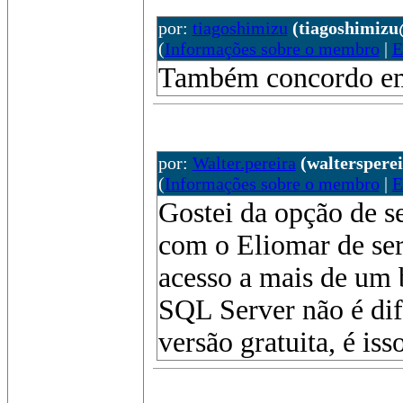
por:
tiagoshimizu
(tiagoshimiz
(
Informações sobre o membro
|
E
Também concordo em u
por:
Walter.pereira
(waltersper
(
Informações sobre o membro
|
E
Gostei da opção de s
com o Eliomar de ser
acesso a mais de um 
SQL Server não é difí
versão gratuita, é iss