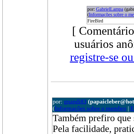
por:
GabrielLampa
(gab
(
Informações sobre o m
FireBird
[ Comentário
usuários anô
registre-se o
por:
gnandi83
(papaicleber@ho
(
Informações sobre o membro
|
E
Também prefiro que s
Pela facilidade, prati