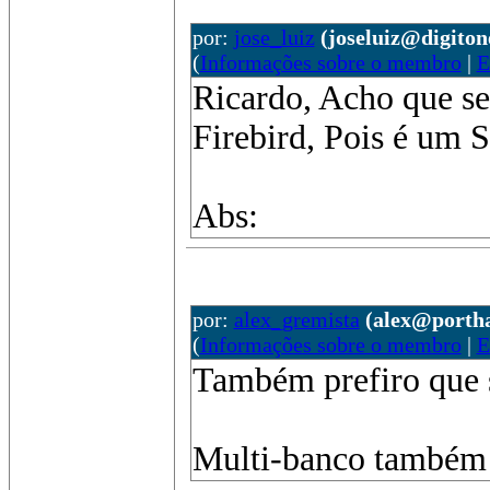
por:
jose_luiz
(joseluiz@digiton
(
Informações sobre o membro
|
E
Ricardo, Acho que ser
Firebird, Pois é um 
Abs:
por:
alex_gremista
(alex@portha
(
Informações sobre o membro
|
E
Também prefiro que se
Multi-banco também s