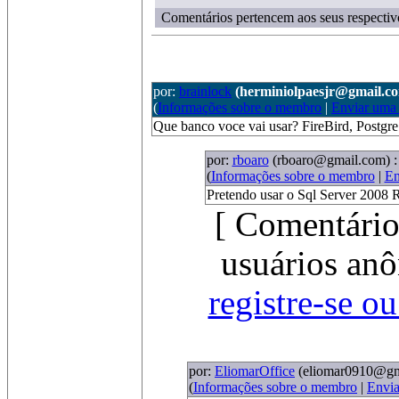
Comentários pertencem aos seus respectiv
por:
brainlock
(herminiolpaesjr@gmail.c
(
Informações sobre o membro
|
Enviar uma
Que banco voce vai usar? FireBird, Post
por:
rboaro
(rboaro@gmail.com)
:
(
Informações sobre o membro
|
En
Pretendo usar o Sql Server 2008 
[ Comentário
usuários anô
registre-se o
por:
EliomarOffice
(eliomar0910@gm
(
Informações sobre o membro
|
Envi