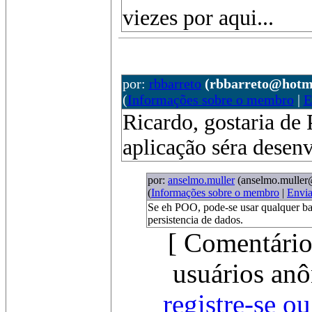
viezes por aqui...
por:
rbbarreto
(rbbarreto@hotm
(
Informações sobre o membro
|
E
Ricardo, gostaria de
aplicação séra desen
por:
anselmo.muller
(anselmo.muller
(
Informações sobre o membro
|
Envi
Se eh POO, pode-se usar qualquer b
persistencia de dados.
[ Comentário
usuários anô
registre-se o