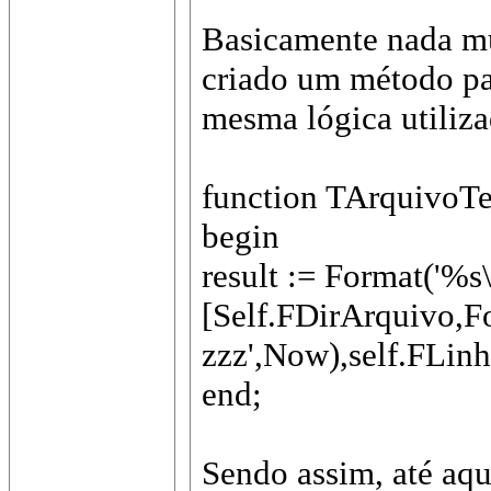
Basicamente nada mu
criado um método pa
mesma lógica utiliza
function TArquivoTe
begin
result := Format('%s
[Self.FDirArquivo,
zzz',Now),self.FLin
end;
Sendo assim, até aq