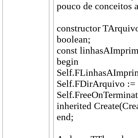
pouco de conceitos a
constructor TArquiv
boolean;
const linhasAImprimir
begin
Self.FLinhasAImprim
Self.FDirArquivo :=
Self.FreeOnTerminate
inherited Create(Cr
end;