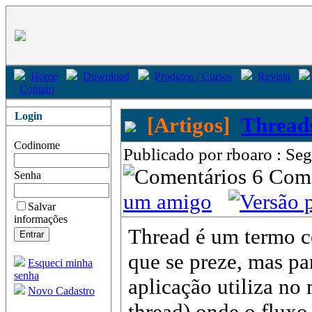
Home
Download
Produtos / Cursos
Revista
Contato
Login
[Artigos]
Threads
Codinome
Publicado por rboaro : Se
6 Com
Senha
um amigo
Salvar
informações
Thread é um termo c
que se preze, mas pa
Esqueci minha
senha
aplicação utiliza no
Novo Cadastro
thread) onde o fluxo