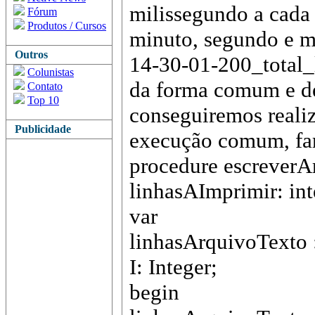
milissegundo a cada 
Fórum
Produtos / Cursos
minuto, segundo e mi
Outros
14-30-01-200_total_
Colunistas
da forma comum e de
Contato
Top 10
conseguiremos realiz
Publicidade
execução comum, fa
procedure escreverA
linhasAImprimir: int
var
linhasArquivoTexto :
I: Integer;
begin