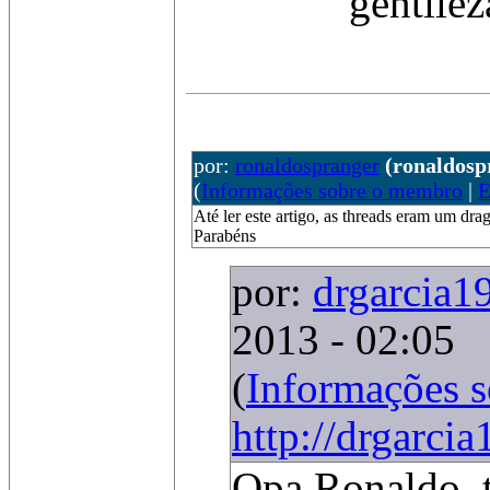
gentilez
por:
ronaldospranger
(ronaldos
(
Informações sobre o membro
|
E
Até ler este artigo, as threads eram um dr
Parabéns
por:
drgarcia1
2013 - 02:05
(
Informações 
http://drgarci
Opa Ronaldo, 