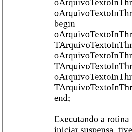
oArquivoTextoInThr
oArquivoTextoInThr
begin
oArquivoTextoInThr
TArquivoTextoInThre
oArquivoTextoInThr
TArquivoTextoInThre
oArquivoTextoInThr
TArquivoTextoInThre
end;
Executando a rotina
iniciar suspensa, tiv