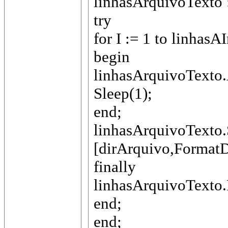
linhasArquivoTexto :
try
for I := 1 to linhas
begin
linhasArquivoTexto.
Sleep(1);
end;
linhasArquivoTexto.
[dirArquivo,FormatD
finally
linhasArquivoTexto.
end;
end;