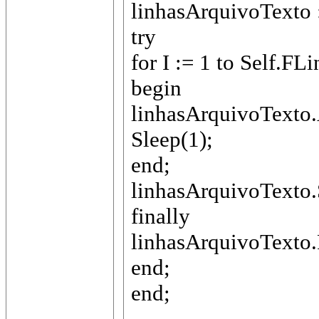
linhasArquivoTexto :
try
for I := 1 to Self.F
begin
linhasArquivoTexto.
Sleep(1);
end;
linhasArquivoTexto.
finally
linhasArquivoTexto.
end;
end;