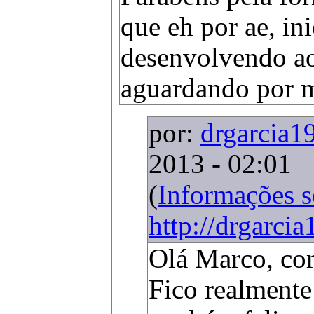
que eh por ae, in
desenvolvendo ao
aguardando por m
por:
drgarcia1
2013 - 02:01
(
Informações 
http://drgarci
Olá Marco, co
Fico realmente