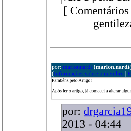
[ Comentários 
gentilez
por:
marlonnardi
(marlon.nardi
(
Informações sobre o membro
|
E
Parabéns pelo Artigo!
Após ler o artigo, já comecei a alterar algu
por:
drgarcia1
2013 - 04:44