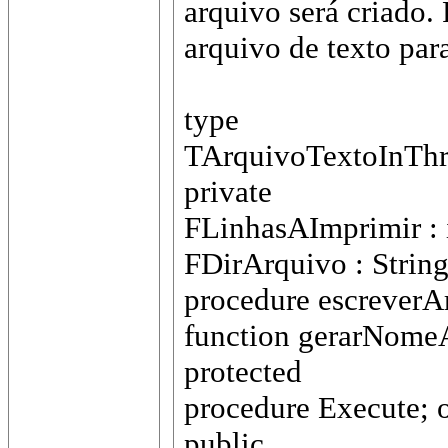
arquivo será criado. 
arquivo de texto para
type
TArquivoTextoInThr
private
FLinhasAImprimir : 
FDirArquivo : String
procedure escreverA
function gerarNomeA
protected
procedure Execute; o
public