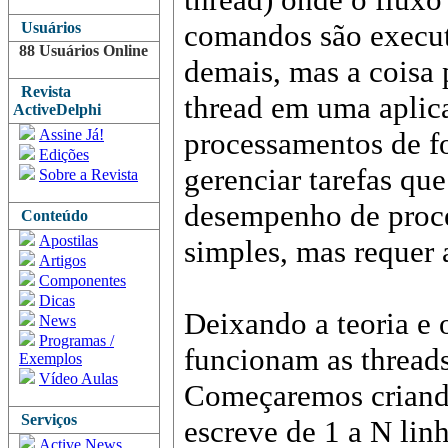
comandos são execut
Usuários
88 Usuários Online
demais, mas a coisa 
Revista
thread em uma aplica
ActiveDelphi
Assine Já!
processamentos de fo
Edições
gerenciar tarefas qu
Sobre a Revista
desempenho de proces
Conteúdo
Apostilas
simples, mas requer 
Artigos
Componentes
Dicas
Deixando a teoria e
News
Programas /
funcionam as thread
Exemplos
Vídeo Aulas
Começaremos criand
Serviços
escreve de 1 a N lin
Active News