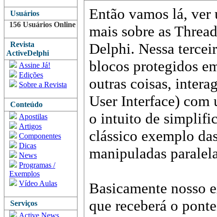
Então vamos lá, ver
Usuários
156 Usuários Online
mais sobre as Threa
Revista
Delphi. Nessa tercei
ActiveDelphi
blocos protegidos em
Assine Já!
Edições
outras coisas, inter
Sobre a Revista
User Interface) com
Conteúdo
o intuito de simplifi
Apostilas
Artigos
clássico exemplo das
Componentes
Dicas
manipuladas paralel
News
Programas /
Exemplos
Vídeo Aulas
Basicamente nosso e
que receberá o pont
Serviços
Active News