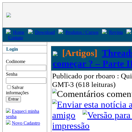
Home
Download
Produtos / Cursos
Revista
Contato
Login
[Artigos]
Threads
começar ? – Parte I
Codinome
Senha
Publicado por rboaro : Qui
GMT-3 (618 leituras)
Salvar
come
informações
Esqueci minha
amigo
senha
Novo Cadastro
impressão