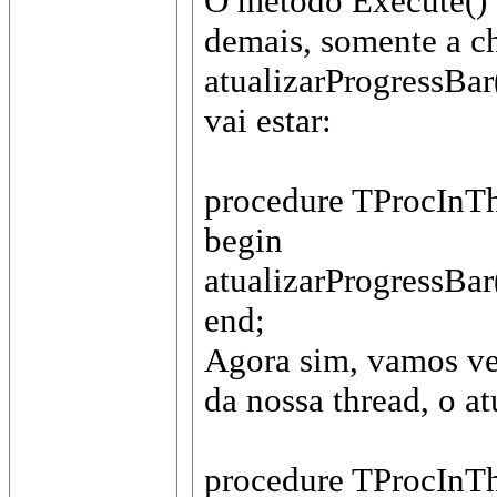
O método Execute()
demais, somente a c
atualizarProgressBar
vai estar:
procedure TProcInTh
begin
atualizarProgressBar
end;
Agora sim, vamos ve
da nossa thread, o at
procedure TProcInTh