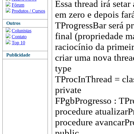
Essa thread irá seta
Fórum
Produtos / Cursos
em zero e depois far
TProgressBar será pr
Outros
Colunistas
final (propriedade m
Contato
Top 10
raciocínio da primei
Publicidade
criar uma nova threa
type
TProcInThread = cla
private
FPgbProgresso : TPr
procedure atualizarP
procedure avancarPr
public