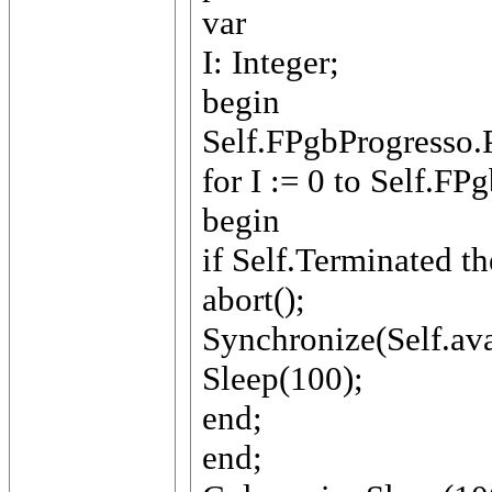
var
I: Integer;
begin
Self.FPgbProgresso.P
for I := 0 to Self.F
begin
if Self.Terminated t
abort();
Synchronize(Self.av
Sleep(100);
end;
end;