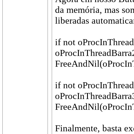
da memória, mas som
liberadas automatic
if not oProcInThrea
oProcInThreadBarra2
FreeAndNil(oProcIn
if not oProcInThrea
oProcInThreadBarra3
FreeAndNil(oProcIn
Finalmente, basta exe