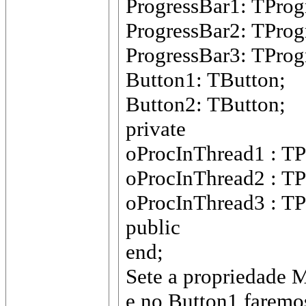
ProgressBar1: TProg
ProgressBar2: TProg
ProgressBar3: TProg
Button1: TButton;
Button2: TButton;
private
oProcInThread1 : TP
oProcInThread2 : TP
oProcInThread3 : TP
public
end;
Sete a propriedade 
e no Button1 faremos