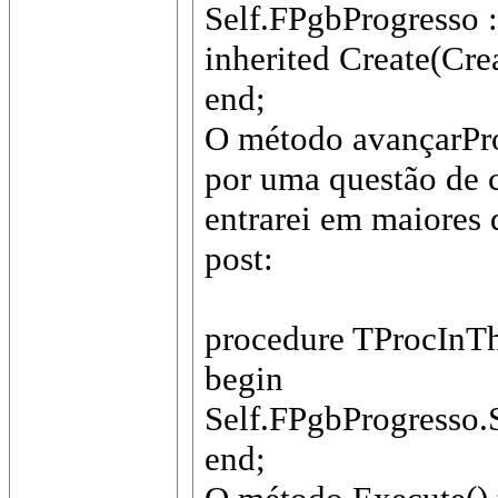
Self.FPgbProgresso 
inherited Create(Cr
end;
O método avançarProg
por uma questão de 
entrarei em maiores
post:
procedure TProcInTh
begin
Self.FPgbProgresso.
end;