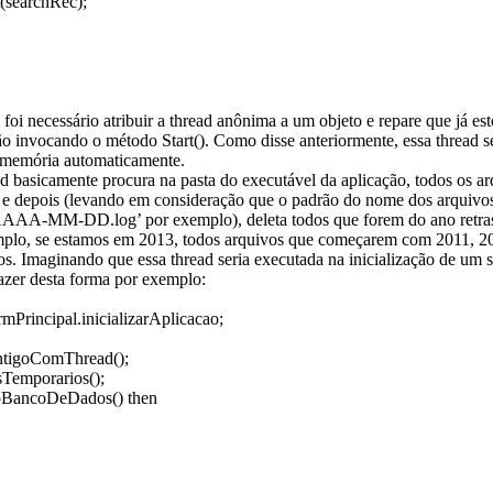
t(searchRec);
foi necessário atribuir a thread anônima a um objeto e repare que já es
o invocando o método Start(). Como disse anteriormente, essa thread s
a memória automaticamente.
d basicamente procura na pasta do executável da aplicação, todos os a
 e depois (levando em consideração que o padrão do nome dos arquivos
AAA-MM-DD.log’ por exemplo), deleta todos que forem do ano retra
emplo, se estamos em 2013, todos arquivos que começarem com 2011, 
os. Imaginando que essa thread seria executada na inicialização de um s
azer desta forma por exemplo:
mPrincipal.inicializarAplicacao;
tigoComThread();
sTemporarios();
AoBancoDeDados() then