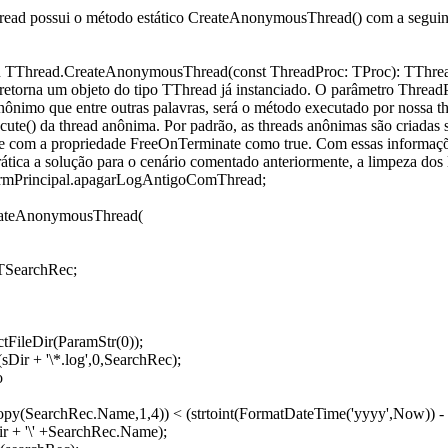
read possui o método estático CreateAnonymousThread() com a seguint
on TThread.CreateAnonymousThread(const ThreadProc: TProc): TThre
retorna um objeto do tipo TThread já instanciado. O parâmetro Thread
nimo que entre outras palavras, será o método executado por nossa thr
ecute() da thread anônima. Por padrão, as threads anônimas são criadas
e com a propriedade FreeOnTerminate como true. Com essas informaç
ática a solução para o cenário comentado anteriormente, a limpeza dos 
frmPrincipal.apagarLogAntigoComThread;
ateAnonymousThread(
TSearchRec;
ctFileDir(ParamStr(0));
(sDir + '\*.log',0,SearchRec);
o
Copy(SearchRec.Name,1,4)) < (strtoint(FormatDateTime('yyyy',Now)) - 
ir + '\' +SearchRec.Name);