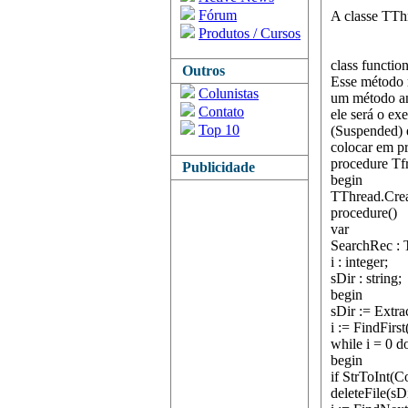
Fórum
A classe TTh
Produtos / Cursos
class functi
Outros
Esse método 
Colunistas
um método anô
Contato
ele será o ex
Top 10
(Suspended) 
colocar em pr
procedure T
Publicidade
begin
TThread.Cre
procedure()
var
SearchRec : 
i : integer;
sDir : string;
begin
sDir := Extra
i := FindFirst
while i = 0 d
begin
if StrToInt(
deleteFile(sD