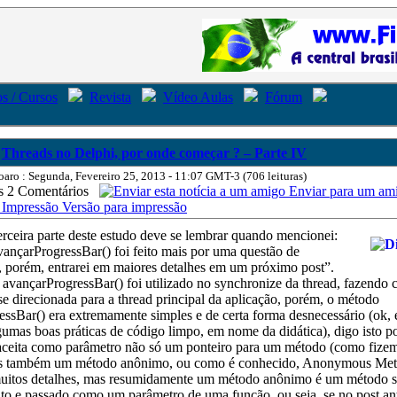
s / Cursos
Revista
Vídeo Aulas
Fórum
Threads no Delphi, por onde começar ? – Parte IV
oaro : Segunda, Fevereiro 25, 2013 - 11:07 GMT-3 (706 leituras)
2 Comentários
Enviar para um am
Versão para impressão
rceira parte deste estudo deve se lembrar quando mencionei:
ançarProgressBar() foi feito mais por uma questão de
, porém, entrarei em maiores detalhes em um próximo post”.
avançarProgressBar() foi utilizado no synchronize da thread, fazendo
e direcionada para a thread principal da aplicação, porém, o método
ssBar() era extremamente simples e de certa forma desnecessário (ok, 
umas boas práticas de código limpo, em nome da didática), digo isto p
aceita como parâmetro não só um ponteiro para um método (como fizem
as também um método anônimo, ou como é conhecido, Anonymous Me
muitos detalhes, mas resumidamente um método anônimo é um método
ito e passado como um parâmetro de uma função, ou seja, se no post an