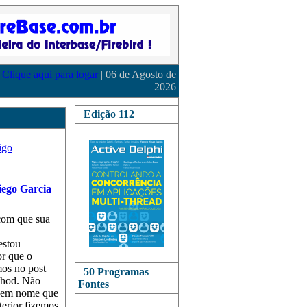
Clique aqui para logar
| 06 de Agosto de
2026
Edição 112
igo
 com que sua
estou
or que o
os no post
50 Programas
thod. Não
Fontes
 sem nome que
terior fizemos