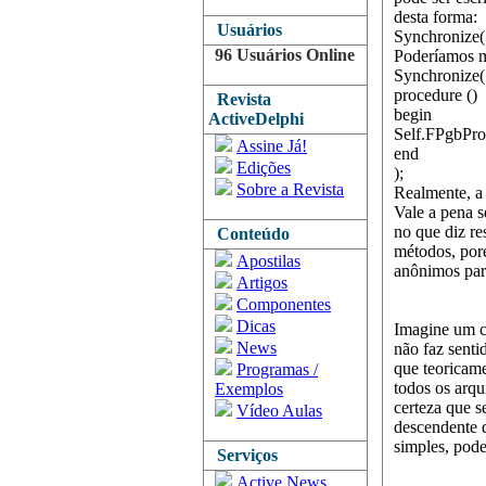
desta forma:
Usuários
Synchronize(
96 Usuários Online
Poderíamos mu
Synchronize(
procedure ()
Revista
begin
ActiveDelphi
Self.FPgbPro
Assine Já!
end
Edições
);
Sobre a Revista
Realmente, a 
Vale a pena 
no que diz re
Conteúdo
métodos, poré
Apostilas
anônimos par
Artigos
Componentes
Dicas
Imagine um c
News
não faz senti
que teoricame
Programas /
todos os arqu
Exemplos
certeza que s
Vídeo Aulas
descendente d
simples, pod
Serviços
Active News