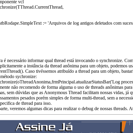
omponente vcl
chronize(TThread.CurrentThread,
stbRodape.SimpleText := 'Arquivos de log antigos deletados com suces
ra é necessário informar qual thread está invocando o synchronize. Co
plicitamente a instância da thread anônima para um objeto, podemos u
ntThread(). Caso tivéssemos atribuído a thread para um objeto, bastari
 método sychronize:
hronize(oThreadAnonima,frmPrincipal.atualizarStatusBar('Log process
rmente não recomendo de forma alguma o uso de threads anônimas para 
as, sem dúvidas que as Anonymous Thread facilitam nossas vidas, já 
essamentos pesados porém simples de forma multi-thread, sem a necessi
pecifica de thread para isso.
rte, veremos algumas dicas para realizar o debug de nossas threads. At