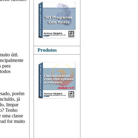
Produtos
uito útil.
incipalmente
s para
étodos
esado, porém
ncluído, já
lo, limpar
ão? Tenho
r uma classe
ead for muito