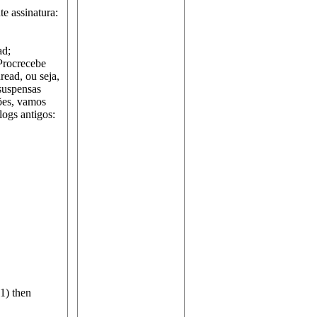
e assinatura:
ad;
Procrecebe
ead, ou seja,
 suspensas
ões, vamos
logs antigos:
1) then