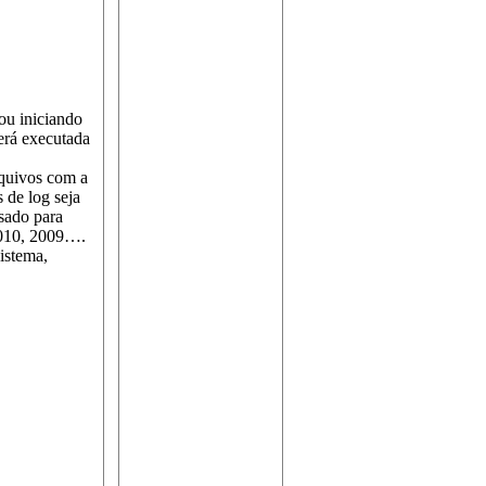
tou iniciando
erá executada
rquivos com a
 de log seja
sado para
2010, 2009….
istema,