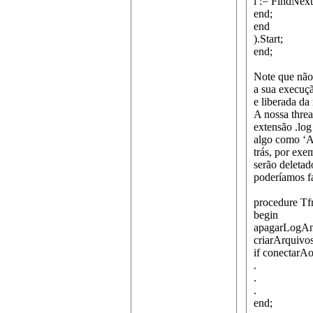
i := FindNex
end;
end
).Start;
end;
Note que não 
a sua execuçã
e liberada d
A nossa threa
extensão .log
algo como ‘A
trás, por ex
serão deletad
poderíamos f
procedure Tfr
begin
apagarLogAn
criarArquivo
if conectar
.
.
.
end;