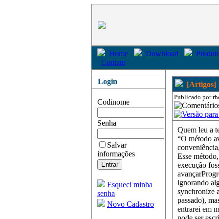
Home
Download
Produto
Contato
Login
[Artigos]
Publicado por rb
Codinome
Senha
Quem leu a te
“O método av
Salvar
conveniência
informações
Esse método, 
execução foss
avançarProgre
ignorando alg
Esqueci minha
synchronize 
senha
passado), m
Novo Cadastro
entrarei em 
pode ser escr