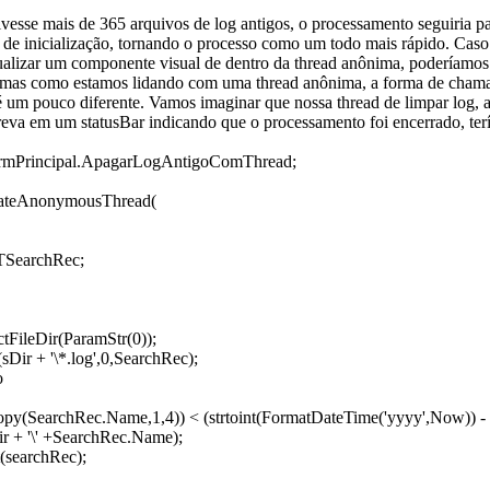
esse mais de 365 arquivos de log antigos, o processamento seguiria pa
s de inicialização, tornando o processo como um todo mais rápido. Caso
ualizar um componente visual de dentro da thread anônima, poderíamos
 mas como estamos lidando com uma thread anônima, a forma de chama
 um pouco diferente. Vamos imaginar que nossa thread de limpar log, a
creva em um statusBar indicando que o processamento foi encerrado, te
frmPrincipal.ApagarLogAntigoComThread;
ateAnonymousThread(
TSearchRec;
ctFileDir(ParamStr(0));
(sDir + '\*.log',0,SearchRec);
o
Copy(SearchRec.Name,1,4)) < (strtoint(FormatDateTime('yyyy',Now)) - 
ir + '\' +SearchRec.Name);
t(searchRec);