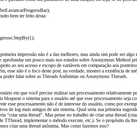
Self.avancarProgressBar);
ito bem ter feito desta:
gresso.StepBy(1);
primeira impressão não é a das melhores, mas ainda sim pode ser algo m
se aprofundar um pouco mais nos estudos sobre Anonymous Method pr
speito ao seu acesso e escopo de variáveis em comparação aos ponteiro
m, esse não é o foco deste post, na verdade, mostrei a existência de m
a poder falar sobre as Threads Anônimas ou Anonymous Threads.
enário em que você precise realizar um processamento relativamente p
do bloquear o sistema para o usuário até que esse processamento seja co
nte esse processamento não é de interesse do usuário, como por exemp
ivos de log mais antigos de um sistema. Qual seria sua primeira sugest
eria “criar uma thread”. Mas pense no trabalho de criar uma thread (cria
e TThread, implementar o método execute, etc.). Se o propósito da thr
emos criar uma thread anônima. Mas como fazemos isso?