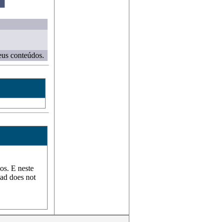
eus conteúdos.
s. E neste
ad does not