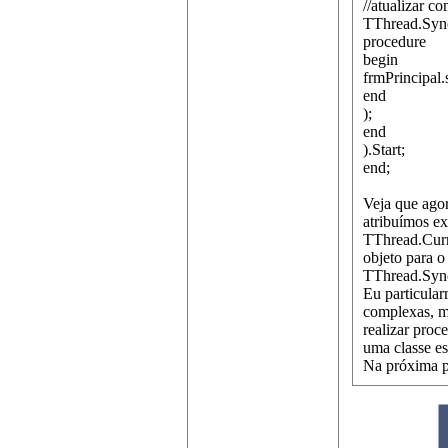
//atualizar c
TThread.Syn
procedure
begin
frmPrincipal.
end
);
end
).Start;
end;
Veja que ago
atribuímos ex
TThread.Curre
objeto para o
TThread.Sync
Eu particula
complexas, m
realizar proc
uma classe es
Na próxima pa