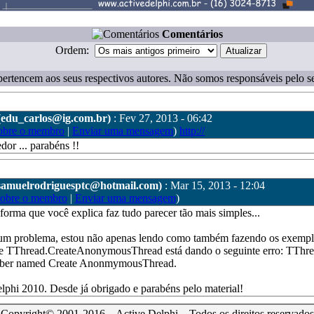
Comentários
Ordem:
ertencem aos seus respectivos autores. Não somos responsáveis pelo s
(edu_carlos@ig.com.br)
: Fev 27, 2013 - 06:42
obre o membro
|
Enviar uma mensagem
)
http://
dor ... parabéns !!
samuelrodriguesptc@hotmail.com)
: Mar 15, 2013 - 12:04
sobre o membro
|
Enviar uma mensagem
)
orma que você explica faz tudo parecer tão mais simples...
um problema, estou não apenas lendo como também fazendo os exemplo
rte TThread.CreateAnonymousThread está dando o seguinte erro: TThre
mber named Create AnonmymousThread.
elphi 2010. Desde já obrigado e parabéns pelo material!
Copyright© 2001-2016 – Active Delphi – Todos os direitos reservados