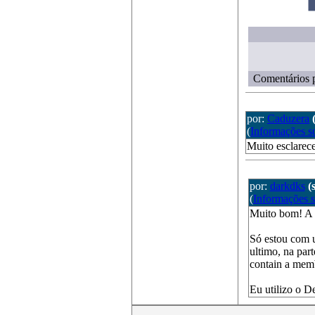
Comentários p
por:
Caduzera
(
Informações s
Muito esclarece
por:
darkdks
(
(
Informações 
Muito bom! A f
Só estou com 
ultimo, na pa
contain a me
Eu utilizo o D