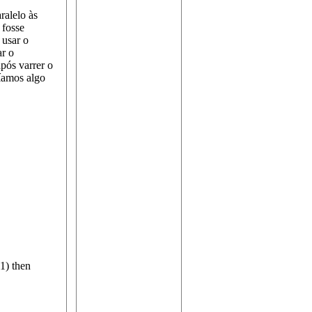
ralelo às
 fosse
 usar o
r o
pós varrer o
ríamos algo
1) then