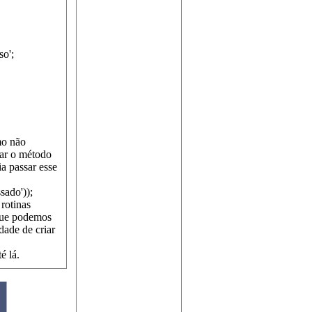
so';
mo não
sar o método
a passar esse
ado'));
rotinas
que podemos
dade de criar
é lá.