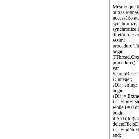
Mesmo que tiv
outras rotina
necessário at
synchronize,
synchronize é
diretório, es
assim:
procedure T
begin
TThread.Cre
procedure()
var
SearchRec : 
i : integer;
sDir : string;
begin
sDir := Extra
i := FindFirst
while i = 0 d
begin
if StrToInt(
deleteFile(sD
i := FindNex
end;