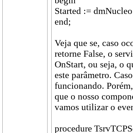
begin
Started := dmNucleo
end;
Veja que se, caso o
retorne False, o serv
OnStart, ou seja, o q
este parâmetro. Caso 
funcionando. Porém,
que o nosso componen
vamos utilizar o ev
procedure TsrvTCPSe