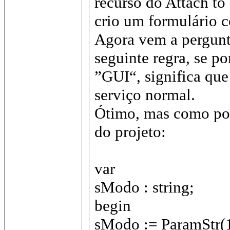
recurso do Attach t
crio um formulário c
Agora vem a pergunta
seguinte regra, se p
”GUI“, significa que
serviço normal.
Ótimo, mas como pod
do projeto:
var
sModo : string;
begin
sModo := ParamStr(1