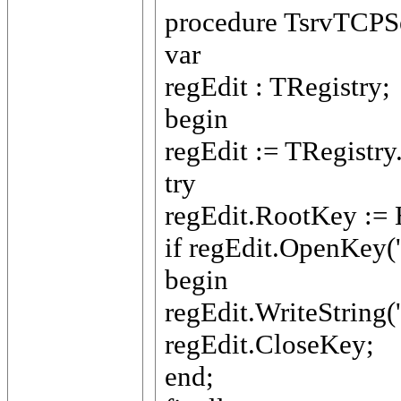
procedure TsrvTCPSer
var
regEdit : TRegistry;
begin
regEdit := TRegis
try
regEdit.RootKey
if regEdit.OpenKey(
begin
regEdit.WriteString(
regEdit.CloseKey;
end;