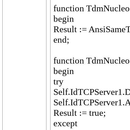
function TdmNucleo.
begin
Result := AnsiSame
end;
function TdmNucleo.
begin
try
Self.IdTCPServer1.D
Self.IdTCPServer1.Ac
Result := true;
except