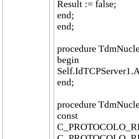
Result := false;
end;
end;
procedure TdmNucle
begin
Self.IdTCPServer1.Ac
end;
procedure TdmNucle
const
C_PROTOCOLO_REQUE
C_PROTOCOLO_RESPO