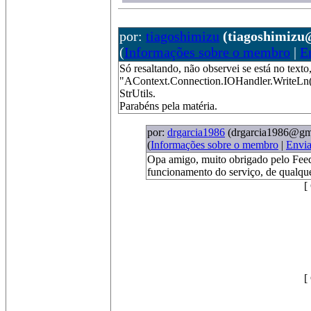
por:
tiagoshimizu
(tiagoshimizu
(
Informações sobre o membro
|
E
Só resaltando, não observei se está no text
"AContext.Connection.IOHandler.WriteLn(I
StrUtils.
Parabéns pela matéria.
por:
drgarcia1986
(drgarcia1986@gm
(
Informações sobre o membro
|
Envi
Opa amigo, muito obrigado pelo Feedb
funcionamento do serviço, de qualquer
[
[