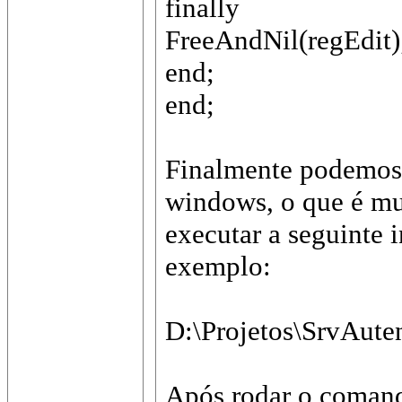
finally
FreeAndNil(regEdit)
end;
end;
Finalmente podemos t
windows, o que é mu
executar a seguin
exemplo:
D:\Projetos\SrvAute
Após rodar o comand