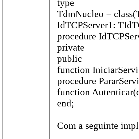
type
TdmNucleo = class
IdTCPServer1: TIdT
procedure IdTCPSer
private
public
function IniciarServ
procedure PararServ
function Autenticar(
end;
Com a seguinte imp