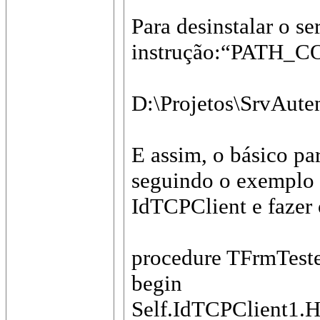
Para desinstalar o s
instrução:“PATH_
D:\Projetos\SrvAut
E assim, o básico pa
seguindo o exemplo e
IdTCPClient e fazer 
procedure TFrmTeste
begin
Self.IdTCPClient1.Ho