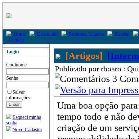
Home
Download
Produtos / Cursos
Revista
Contato
Login
[Artigos]
[Interm
Codinome
Publicado por rboaro : Qu
3 Com
Senha
Salvar
informações
Uma boa opção para c
tempo todo e não dev
Esqueci minha
senha
criação de um servi
Novo Cadastro
responsabilidade de 